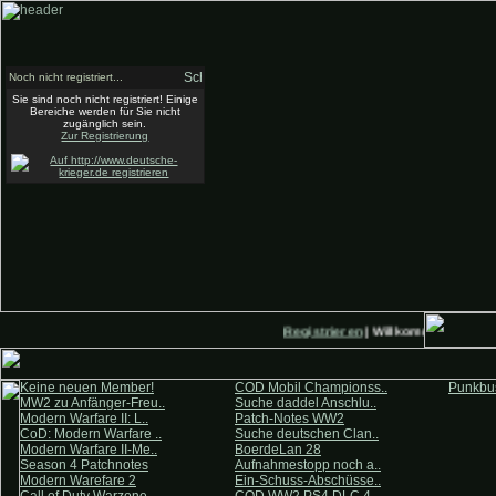
Noch nicht registriert...
Sie sind noch nicht registriert! Einige
Bereiche werden für Sie nicht
zugänglich sein.
Zur Registrierung
Registrieren
| Willkommen auf Deu
Keine neuen Member!
COD Mobil Championss..
Punkbus
MW2 zu Anfänger-Freu..
Suche daddel Anschlu..
Modern Warfare II: L..
Patch-Notes WW2
CoD: Modern Warfare ..
Suche deutschen Clan..
Modern Warfare II-Me..
BoerdeLan 28
Season 4 Patchnotes
Aufnahmestopp noch a..
Modern Warefare 2
Ein-Schuss-Abschüsse..