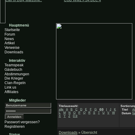
Call of Duty Warzone..
COD WW2 PS4 DLC 4
Hauptmenü
Startseite
Forum
News
Artikel
Verweise
Downloads
Interaktiv
Teamspeak
Gästebuch
Abstimmungen
Die Krieger
Clan-Regeln
Link us
Affiliates
Mitglieder
Titelauswahl:
Sortierun
alle
A
B
C
D
E
F
G
(
H
)
I
J
K
Titel
A
L
M
N
O
P
Q
R
S
T
U
V
W
Datum
N
X
Y
Z
0-9
Passwort vergessen?
Registrieren
Downloads
» Übersicht
Status