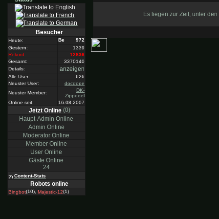
Es liegen zur Zeit, unter de
Besucher
972
Heute:
Gestern:
1339
Rekord:
12836
Gesamt:
3370140
anzeigen
Details:
Alle User:
626
Neuster User:
docdope
DK-
Neuster Member:
Zippeeel
Online seit:
16.08.2007
(0)
Jetzt Online
Haupt-Admin Online
Admin Online
Moderator Online
Member Online
User Online
Gäste Online
24
Content-Stats
Robots online
(10),
(1)
Bingbot
Majestic-12