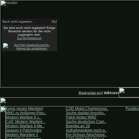
Noch nicht registriert...
Sie sind noch nicht registriert! Einige
Bereiche werden für Sie nicht
zugänglich sein.
Zur Registrierung
Registrieren
| Willkommen auf Deu
Keine neuen Member!
COD Mobil Championss..
Punkbus
MW2 zu Anfänger-Freu..
Suche daddel Anschlu..
Modern Warfare II: L..
Patch-Notes WW2
CoD: Modern Warfare ..
Suche deutschen Clan..
Modern Warfare II-Me..
BoerdeLan 28
Season 4 Patchnotes
Aufnahmestopp noch a..
Modern Warefare 2
Ein-Schuss-Abschüsse..