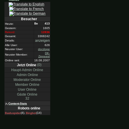
Besucher
413
Heute:
Gestern:
1605
Rekord:
12836
Gesamt:
3368242
anzeigen
Details:
Alle User:
626
Neuster User:
docdope
DK-
Neuster Member:
Zippeeel
Online seit:
16.08.2007
(0)
Jetzt Online
Haupt-Admin Online
Admin Online
Moderator Online
Member Online
User Online
Gäste Online
32
Content-Stats
Robots online
(4),
(14)
Baiduspider
Bingbot