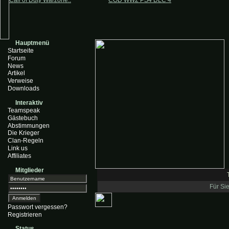
Call of Duty Warzone..
COD WW2 PS4 DLC 4
Hauptmenü
Startseite
Forum
News
Artikel
Verweise
Downloads
Interaktiv
Teamspeak
Gästebuch
Abstimmungen
Die Krieger
Clan-Regeln
Link us
Affiliates
Mitglieder
Für Sie
Passwort vergessen?
Registrieren
Status