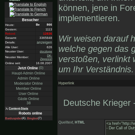
können, jene in Fo
implementieren.
Besucher
866
Heute:
Gestern:
1113
Rekord:
12836
Wir weisen darauf hi
Gesamt:
3365848
anzeigen
Details:
welche gegen das 
Alle User:
626
Neuster User:
docdope
verstoßen, verlinkt
DK-
Neuster Member:
Zippeeel
Online seit:
16.08.2007
um Ihr Verständnis.
(0)
Jetzt Online
Haupt-Admin Online
Admin Online
Hyperlink
Moderator Online
Member Online
User Online
Gäste Online
Deutsche Krieger -
38
Content-Stats
Robots online
(4),
(7)
Baiduspider
Bingbot
Quelltext,
HTML