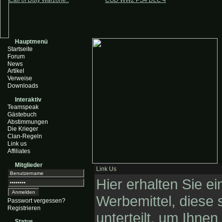
Call of Duty Warzone..
COD WW2 PS4 DLC 4
Hauptmenü
Startseite
Forum
News
Artikel
Verweise
Downloads
Interaktiv
Teamspeak
Gästebuch
Abstimmungen
Die Krieger
Clan-Regeln
Link us
Affiliates
Mitglieder
Link Us
Hier erhalten Sie e
Werbemittel, diese 
Passwort vergessen?
Registrieren
unterteilt, um Ihnen
Status