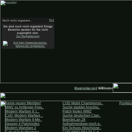
Noch nicht registriert...
Sie sind noch nicht registriert! Einige
Bereiche werden für Sie nicht
zugänglich sein.
Zur Registrierung
Registrieren
| Willkommen auf Deut
Keine neuen Member!
COD Mobil Championss..
Punkbus
MW2 zu Anfänger-Freu..
Suche daddel Anschlu..
Modern Warfare II: L..
Patch-Notes WW2
CoD: Modern Warfare ..
Suche deutschen Clan..
Modern Warfare II-Me..
BoerdeLan 28
Season 4 Patchnotes
Aufnahmestopp noch a..
Modern Warefare 2
Ein-Schuss-Abschüsse..