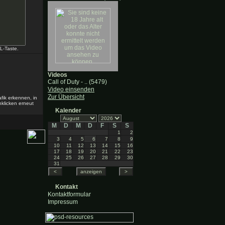
L-Taste.
Videos
Call of Duty - .. (5479)
Video einsenden
Zur Übersicht
afik erkennen, in
nklicken erneut
Kalender
M
D
M
D
F
S
S
1
2
3
4
5
6
7
8
9
10
11
12
13
14
15
16
17
18
19
20
21
22
23
24
25
26
27
28
29
30
31
Kontakt
Kontaktformular
Impressum