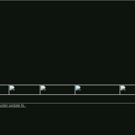
Deutsche-Krieger.de
ster update fü..