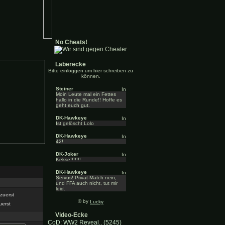
No Cheats!
Laberecke
Bitte einloggen um hier schreiben zu
können.
Steiner
Moin Leute mal ein Fettes
hallo in die Runde!! Hoffe es
geht euch gut.
DK-Hawkeye
Ist gelöscht Lolo
DK-Hawkeye
42!
DK-Joker
Kekse!!!!!!!
DK-Hawkeye
Servus! Privat-Match nein,
und FFA auch nicht, tut mir
leid.
zuerst
© by
Lucky
uerst
Video-Ecke
CoD: WW2 Reveal.. (5245)