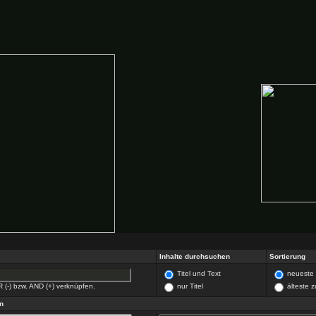
Inhalte durchsuchen
Sortierung
Titel und Text
neueste 
R (-) bzw. AND (+) verknüpfen.
nur Titel
älteste z
n