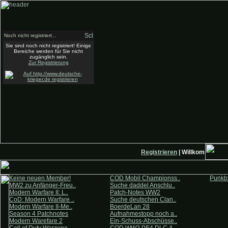
Noch nicht registriert...
Sie sind noch nicht registriert! Einige
Bereiche werden für Sie nicht
zugänglich sein.
Zur Registrierung
Registrieren
| Willkommen auf 
Keine neuen Member!
COD Mobil Championss..
Punkbu
MW2 zu Anfänger-Freu..
Suche daddel Anschlu..
Modern Warfare II: L..
Patch-Notes WW2
CoD: Modern Warfare ..
Suche deutschen Clan..
Modern Warfare II-Me..
BoerdeLan 28
Season 4 Patchnotes
Aufnahmestopp noch a..
Modern Warefare 2
Ein-Schuss-Abschüsse..