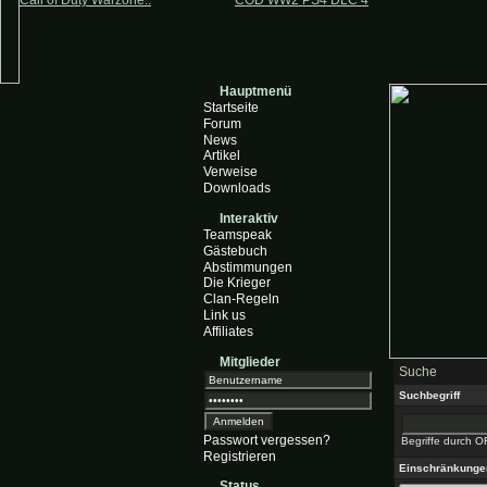
Call of Duty Warzone..
COD WW2 PS4 DLC 4
Hauptmenü
Startseite
Forum
News
Artikel
Verweise
Downloads
Interaktiv
Teamspeak
Gästebuch
Abstimmungen
Die Krieger
Clan-Regeln
Link us
Affiliates
Mitglieder
Suche
Suchbegriff
Passwort vergessen?
Begriffe durch O
Registrieren
Einschränkunge
Status