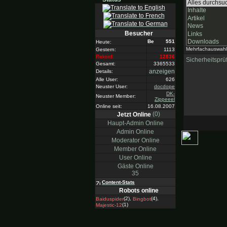
Besucher
551
Heute:
Mehrfachauswahl
Gestern:
1113
Rekord:
12836
Sicherheitsprü
Gesamt:
3365533
anzeigen
Details:
Alle User:
626
Neuster User:
docdope
DK-
Neuster Member:
Zippeeel
Online seit:
16.08.2007
(0)
Jetzt Online
Haupt-Admin Online
Admin Online
Moderator Online
Member Online
User Online
Gäste Online
35
Content-Stats
Robots online
(2),
(4),
Baiduspider
Bingbot
(1)
Majestic-12