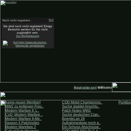
Noch nicht registriert...
Sie sind noch nicht registriert! Einige
Bereiche werden für Sie nicht
zugänglich sein.
Zur Registrierung
Registrieren
| Willkommen auf Deut
Keine neuen Member!
COD Mobil Championss..
Punkbus
MW2 zu Anfänger-Freu..
Suche daddel Anschlu..
Modern Warfare II: L..
Patch-Notes WW2
CoD: Modern Warfare ..
Suche deutschen Clan..
Modern Warfare II-Me..
BoerdeLan 28
Season 4 Patchnotes
Aufnahmestopp noch a..
Modern Warefare 2
Ein-Schuss-Abschüsse..