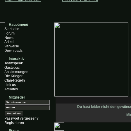
Call of Duty Warzone..
COD WW2 PS4 DLC 4
Hauptmenü
Startseite
Forum
News
Artikel
Verweise
Downloads
Interaktiv
Teamspeak
Gästebuch
Abstimmungen
Die Krieger
Clan-Regeln
Link us
Affiliates
Mitglieder
Du hast leider nicht den gewün
Mi
Passwort vergessen?
Registrieren
Status