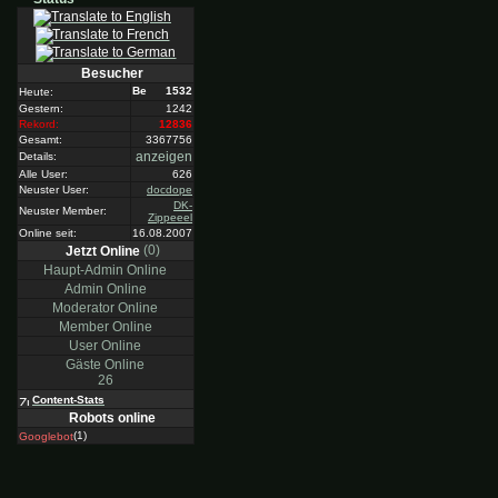
Besucher
1532
Heute:
Gestern:
1242
Rekord:
12836
Gesamt:
3367756
anzeigen
Details:
Alle User:
626
Neuster User:
docdope
DK-
Neuster Member:
Zippeeel
Online seit:
16.08.2007
(0)
Jetzt Online
Haupt-Admin Online
Admin Online
Moderator Online
Member Online
User Online
Gäste Online
26
Content-Stats
Robots online
(1)
Googlebot