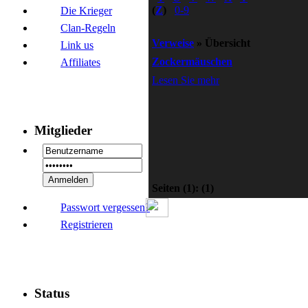
(
Z
)
0-9
Die Krieger
Clan-Regeln
Verweise
» Übersicht
Link us
Zockermäuschen
Affiliates
Lesen Sie mehr
Mitglieder
Seiten
(1):
(1)
Passwort vergessen?
Registrieren
Status