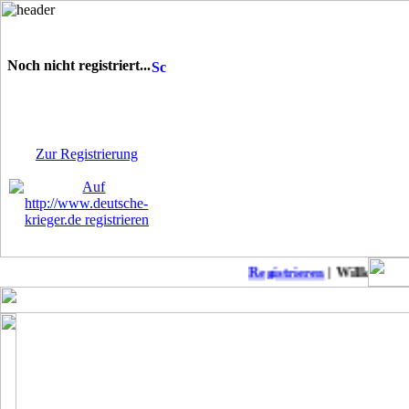
Noch nicht registriert...
Sie sind noch nicht
registriert! Einige Bereiche
werden für Sie nicht
zugänglich sein.
Zur Registrierung
Registrieren
| Willkommen 
Keine neuen Member!
COD Mobil Championss..
Punkb
MW2 zu Anfänger-Freu..
Suche daddel Anschlu..
Modern Warfare II: L..
Patch-Notes WW2
CoD: Modern Warfare ..
Suche deutschen Clan..
Modern Warfare II-Me..
BoerdeLan 28
Season 4 Patchnotes
Aufnahmestopp noch a..
Modern Warefare 2
Ein-Schuss-Abschüsse..
Call of Duty Warzone..
COD WW2 PS4 DLC 4