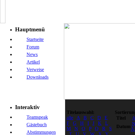
Hauptmenü
Startseite
Forum
News
Artikel
Verweise
Downloads
Interaktiv
Titelauswahl:
Sortierun
Teamspeak
alle
A
B
C
D
E
Titel
F
G
H
I
J
K
L
N
Gästebuch
Datum
M
N
O
P
Q
R
S
Äl
Abstimmungen
T
U
V
W
X
Y