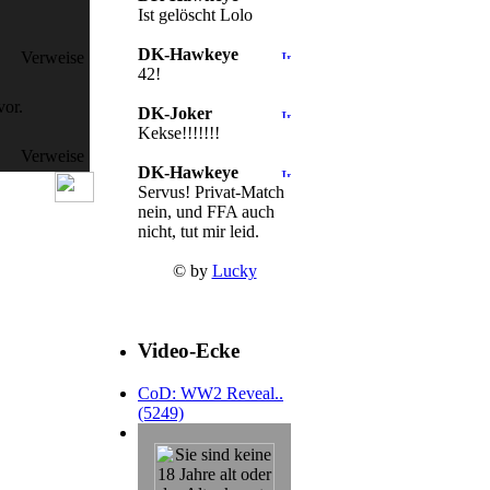
Ist gelöscht Lolo
DK-Hawkeye
Verweise
42!
vor.
DK-Joker
Kekse!!!!!!!
Verweise
DK-Hawkeye
Servus! Privat-Match
nein, und FFA auch
nicht, tut mir leid.
© by
Lucky
Video-Ecke
CoD: WW2 Reveal..
(5249)