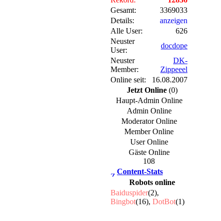
Gesamt:
3369033
Details:
anzeigen
Alle User:
626
Neuster
docdope
User:
Neuster
DK-
Member:
Zippeeel
Online seit:
16.08.2007
Jetzt Online
(0)
Haupt-Admin Online
Admin Online
Moderator Online
Member Online
User Online
Gäste Online
108
Content-Stats
Robots online
Baiduspider
(2),
Bingbot
(16),
DotBot
(1)