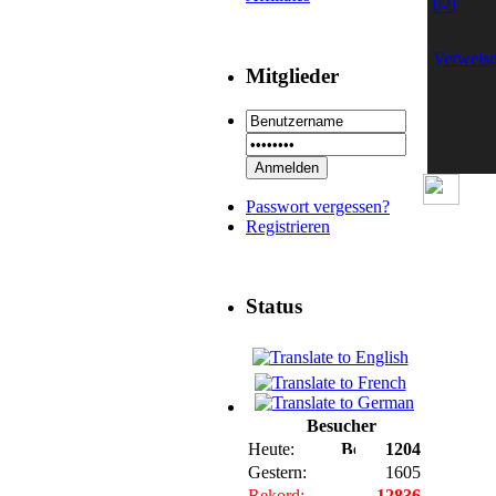
0-9
Verweis
Mitglieder
Passwort vergessen?
Registrieren
Status
Besucher
Heute:
1204
Gestern:
1605
Rekord:
12836