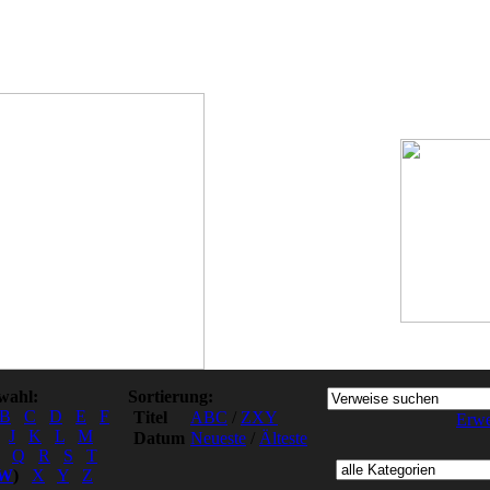
wahl:
Sortierung:
B
C
D
E
F
Titel
ABC
/
ZXY
Erwe
J
K
L
M
Datum
Neueste
/
Älteste
Q
R
S
T
W
)
X
Y
Z