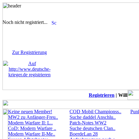
Noch nicht registriert...
Sie sind noch nicht
registriert! Einige Bereiche
werden für Sie nicht
zugänglich sein.
Zur Registrierung
Registrieren
| Willkomme
Keine neuen Member!
COD Mobil Championss..
Punk
MW2 zu Anfänger-Freu..
Suche daddel Anschlu..
Modern Warfare II: L..
Patch-Notes WW2
CoD: Modern Warfare ..
Suche deutschen Clan..
Modern Warfare II-Me..
BoerdeLan 28