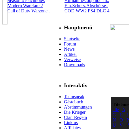
Season 4 Patchnotes
Aufnahmestopp noch a..
Modern Warefare 2
Ein-Schuss-Abschüsse..
Call of Duty Warzone..
COD WW2 PS4 DLC 4
Hauptmenü
Startseite
Forum
News
Artikel
Verweise
Downloads
Interaktiv
Teamspeak
Gästebuch
Titelaus
Abstimmungen
alle
A
Die Krieger
G
H
I
Clan-Regeln
N
O
P
Link us
U
V
(
Affiliates