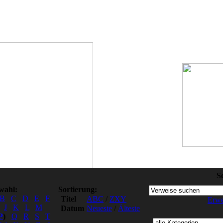
S
wahl:
Sortierung:
B
C
D
E
F
Titel
ABC
/
ZXY
Erwe
J
K
L
M
Datum
Neueste
/
Älteste
P
)
Q
R
S
T