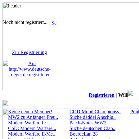
Noch nicht registriert...
Sie sind noch nicht
registriert! Einige Bereiche
werden für Sie nicht
zugänglich sein.
Zur Registrierung
Registrieren
| Willkommen
Keine neuen Member!
COD Mobil Championss..
Punk
MW2 zu Anfänger-Freu..
Suche daddel Anschlu..
Modern Warfare II: L..
Patch-Notes WW2
CoD: Modern Warfare ..
Suche deutschen Clan..
Modern Warfare II-Me..
BoerdeLan 28