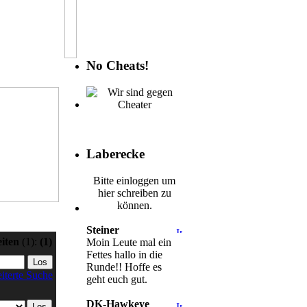
No Cheats!
Laberecke
Bitte einloggen um
hier schreiben zu
können.
Steiner
eiten
(1):
(1)
Moin Leute mal ein
Fettes hallo in die
Runde!! Hoffe es
iterte Suche
geht euch gut.
DK-Hawkeye