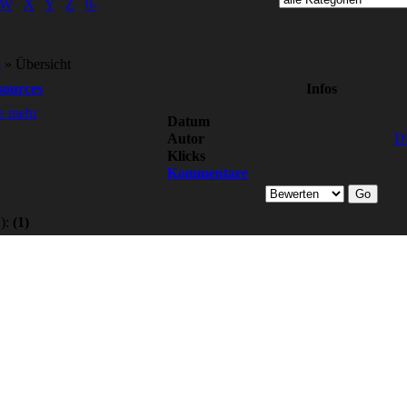
W
X
Y
Z
0-
e
» Übersicht
ources
Infos
e mehr
Datum
Autor
D
Klicks
Kommentare
):
(1)