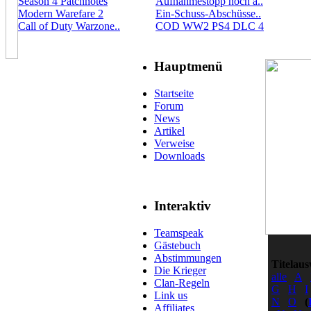
Season 4 Patchnotes
Aufnahmestopp noch a..
Modern Warefare 2
Ein-Schuss-Abschüsse..
Call of Duty Warzone..
COD WW2 PS4 DLC 4
Hauptmenü
Startseite
Forum
News
Artikel
Verweise
Downloads
Interaktiv
Teamspeak
Gästebuch
Abstimmungen
Titelaus
Die Krieger
alle
A
Clan-Regeln
G
H
I
Link us
N
O
(
Affiliates