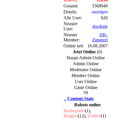
Gesamt:
3368946
Details:
anzeigen
Alle User:
626
Neuster
docdope
User:
Neuster
DK-
Member:
Zippeeel
Online seit:
16.08.2007
Jetzt Online
(0)
Haupt-Admin Online
Admin Online
Moderator Online
Member Online
User Online
Gäste Online
59
Content-Stats
Robots online
Baiduspider
(1),
Bingbot
(12),
DotBot
(1)