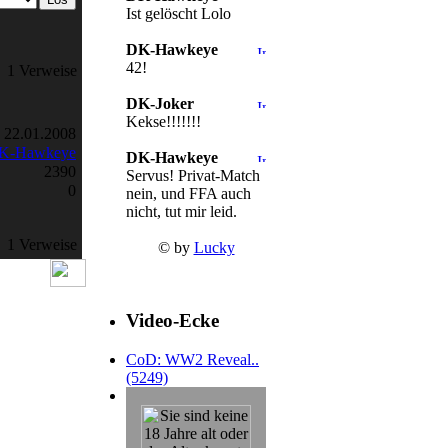
Ist gelöscht Lolo
DK-Hawkeye
42!
1 Verweise
DK-Joker
Kekse!!!!!!!
22.01.2008
K-Hawkeye
DK-Hawkeye
2390
Servus! Privat-Match
0
nein, und FFA auch
nicht, tut mir leid.
1 Verweise
© by
Lucky
Video-Ecke
CoD: WW2 Reveal..
(5249)