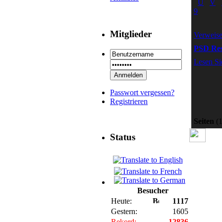
U
V
9
Mitglieder
Verweis
PSD Res
Lesen Si
Passwort vergessen?
Registrieren
Seiten
(1
Status
Besucher
Heute:
1117
Gestern:
1605
Rekord:
12836