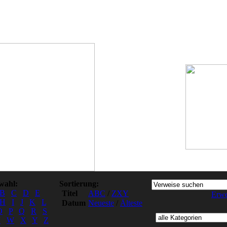
wahl:
Sortierung:
B
C
D
E
Titel
ABC
/
ZXY
Erwe
H
I
J
K
L
Datum
Neueste
/
Älteste
O
P
Q
R
S
V
W
X
Y
Z