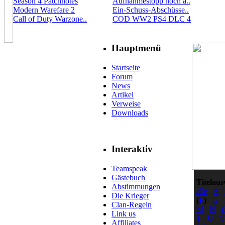
Season 4 Patchnotes
Aufnahmestopp noch a..
Modern Warefare 2
Ein-Schuss-Abschüsse..
Call of Duty Warzone..
COD WW2 PS4 DLC 4
Hauptmenü
Startseite
Forum
News
Artikel
Verweise
Downloads
Interaktiv
Teamspeak
Gästebuch
Titelaus
Abstimmungen
alle
A
Die Krieger
(
F
)
G
Clan-Regeln
M
N
Link us
T
U
Affiliates