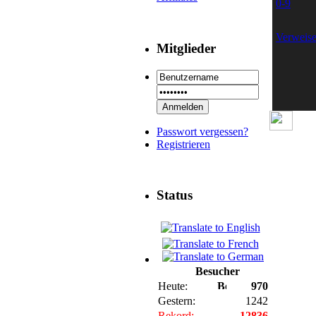
0-9
Verweis
Mitglieder
Passwort vergessen?
Registrieren
Status
Besucher
Heute:
970
Gestern:
1242
Rekord:
12836