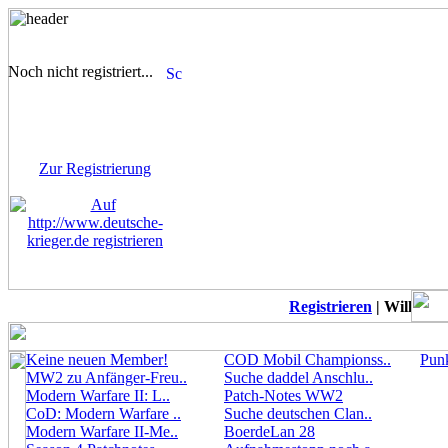
Noch nicht registriert...
Sie sind noch nicht
registriert! Einige Bereiche
werden für Sie nicht
zugänglich sein.
Zur Registrierung
Registrieren
| Willkomme
Keine neuen Member!
COD Mobil Championss..
Punk
MW2 zu Anfänger-Freu..
Suche daddel Anschlu..
Modern Warfare II: L..
Patch-Notes WW2
CoD: Modern Warfare ..
Suche deutschen Clan..
Modern Warfare II-Me..
BoerdeLan 28