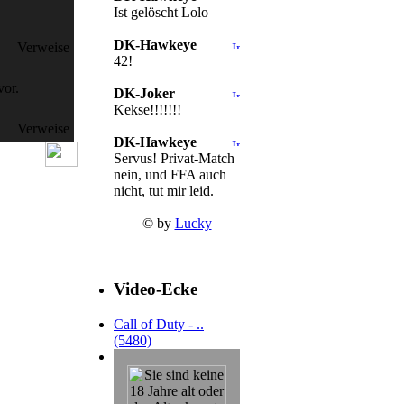
Ist gelöscht Lolo
DK-Hawkeye
Verweise
42!
vor.
DK-Joker
Kekse!!!!!!!
Verweise
DK-Hawkeye
Servus! Privat-Match
nein, und FFA auch
nicht, tut mir leid.
© by
Lucky
Video-Ecke
Call of Duty - ..
(5480)