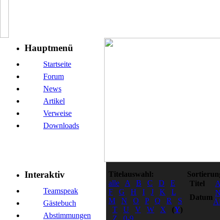
Hauptmenü
Startseite
Forum
News
Artikel
Verweise
Downloads
Interaktiv
Titelauswahl:
Sortierun
alle
A
B
C
D
E
Titel
Teamspeak
F
G
H
I
J
K
L
N
Datum
M
N
O
P
Q
R
S
Äl
Gästebuch
T
U
V
W
X
(
Y
)
Abstimmungen
Z
0-9