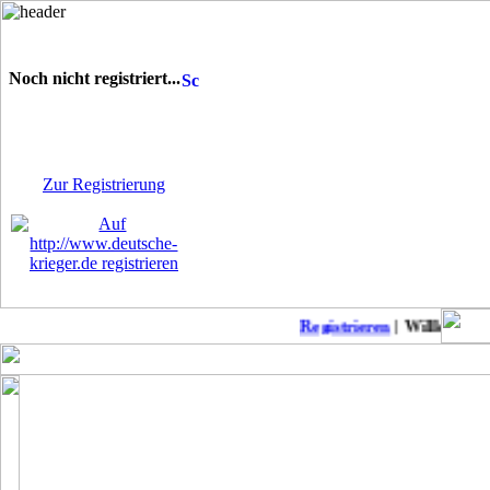
Noch nicht registriert...
Sie sind noch nicht
registriert! Einige Bereiche
werden für Sie nicht
zugänglich sein.
Zur Registrierung
Registrieren
| Willkommen 
Keine neuen Member!
COD Mobil Championss..
Punkb
MW2 zu Anfänger-Freu..
Suche daddel Anschlu..
Modern Warfare II: L..
Patch-Notes WW2
CoD: Modern Warfare ..
Suche deutschen Clan..
Modern Warfare II-Me..
BoerdeLan 28
Season 4 Patchnotes
Aufnahmestopp noch a..
Modern Warefare 2
Ein-Schuss-Abschüsse..
Call of Duty Warzone..
COD WW2 PS4 DLC 4