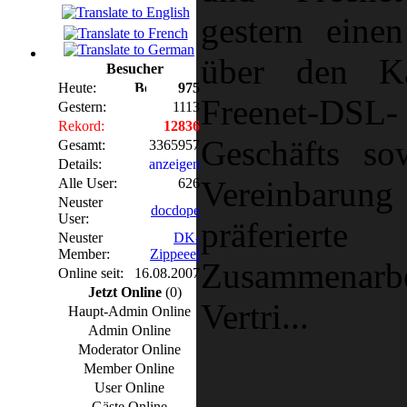
gestern einen
über den K
Besucher
Heute:
975
Freenet-DSL-
Gestern:
1113
Rekord:
12836
Geschäfts so
Gesamt:
3365957
Details:
anzeigen
Vereinbarung 
Alle User:
626
Neuster
docdope
User:
präferierte
Neuster
DK-
Member:
Zippeeel
Zusammenar
Online seit:
16.08.2007
Jetzt Online
(0)
Vertri...
Haupt-Admin Online
Admin Online
Moderator Online
Member Online
User Online
Gäste Online