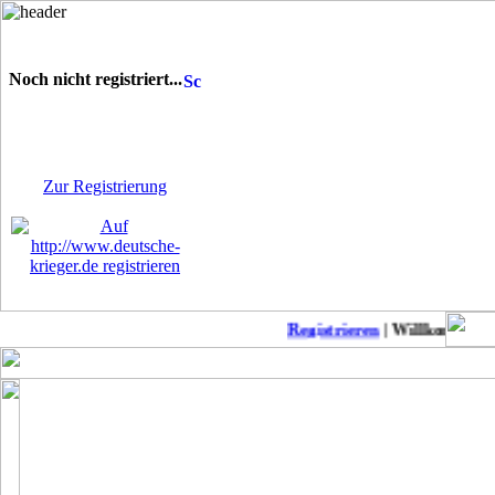
Noch nicht registriert...
Sie sind noch nicht
registriert! Einige Bereiche
werden für Sie nicht
zugänglich sein.
Zur Registrierung
Registrieren
| Willkommen auf
Keine neuen Member!
COD Mobil Championss..
Punkb
MW2 zu Anfänger-Freu..
Suche daddel Anschlu..
Modern Warfare II: L..
Patch-Notes WW2
CoD: Modern Warfare ..
Suche deutschen Clan..
Modern Warfare II-Me..
BoerdeLan 28
Season 4 Patchnotes
Aufnahmestopp noch a..
Modern Warefare 2
Ein-Schuss-Abschüsse..
Call of Duty Warzone..
COD WW2 PS4 DLC 4