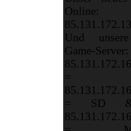
Online:
85.131.172.1
Und unsere
Game-Server:
85.131.172.1
= T
85.131.172.1
= SD 
85.131.172.1
= Merc