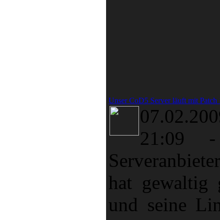
Unser CoD5 Server läuft mit Patch 
07.02.
21:09
Serveranbie
hat gewaltig 
und seine Lin