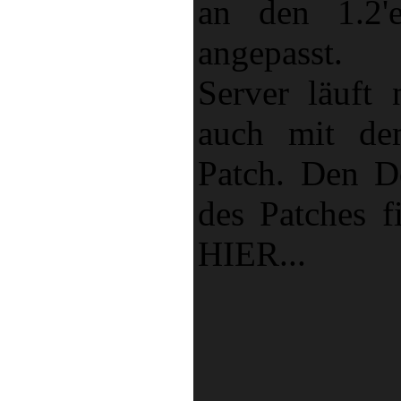
an den 1.2'
angepasst.
Server läuft 
auch mit de
Patch. Den 
des Patches f
HIER...