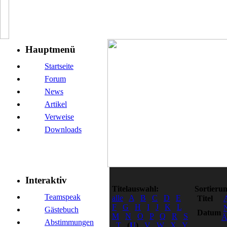
Hauptmenü
Startseite
Forum
News
Artikel
Verweise
Downloads
Interaktiv
Titelauswahl:
Sortierun
Teamspeak
alle
A
B
C
D
E
Titel
F
G
H
I
J
K
L
Gästebuch
Datum
M
N
O
P
Q
R
S
Ä
Abstimmungen
T
(
U
)
V
W
X
Y