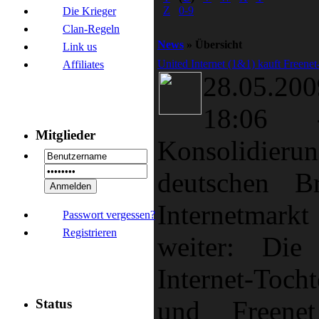
Z
0-9
Die Krieger
Clan-Regeln
News
» Übersicht
Link us
United Internet (1&1) kauft Freen
Affiliates
28.05.
18:06
Mitglieder
Konsolidie
deutschen Br
Internetmar
Passwort vergessen?
Registrieren
weiter: Die
Internet-Toc
und Freene
Status