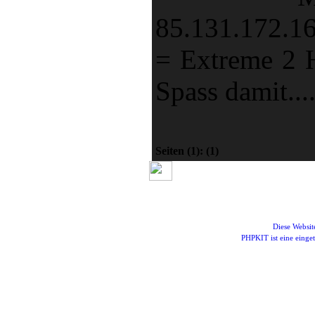
85.131.172.1
= Extreme 2 H
Spass damit....
Seiten
(1):
(1)
Diese Websi
PHPKIT ist eine eing