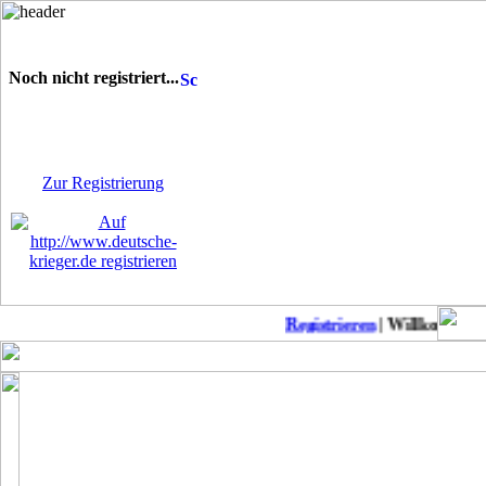
Noch nicht registriert...
Sie sind noch nicht
registriert! Einige Bereiche
werden für Sie nicht
zugänglich sein.
Zur Registrierung
Registrieren
| Willkommen au
Keine neuen Member!
COD Mobil Championss..
Punkb
MW2 zu Anfänger-Freu..
Suche daddel Anschlu..
Modern Warfare II: L..
Patch-Notes WW2
CoD: Modern Warfare ..
Suche deutschen Clan..
Modern Warfare II-Me..
BoerdeLan 28
Season 4 Patchnotes
Aufnahmestopp noch a..
Modern Warefare 2
Ein-Schuss-Abschüsse..
Call of Duty Warzone..
COD WW2 PS4 DLC 4