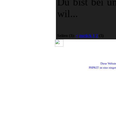
Du bist bei u
wil...
Seiten
(3):
<
zurück
1
2
(3)
Diese Websi
PHPKIT ist eine eing