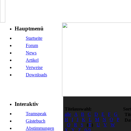
Hauptmenü
Startseite
Forum
News
Artikel
Verweise
Downloads
Interaktiv
Titelauswahl:
Sor
Teamspeak
alle
A
B
C
D
E
F
G
Tit
H
I
J
K
L
M
N
O
P
Da
Gästebuch
Q
R
S
(
T
)
U
V
W
Abstimmungen
X
Y
Z
0-9