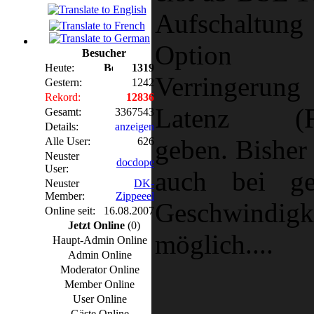
Aufschaltu
Option
Besucher
Heute:
1319
Verringeru
Gestern:
1242
Rekord:
12836
Latenz (Fa
Gesamt:
3367543
Details:
anzeigen
geben. Bisher
Alle User:
626
Neuster
docdope
User:
auch bei ge
Neuster
DK-
Member:
Zippeeel
Geschwindigk
Online seit:
16.08.2007
Jetzt Online
(0)
möglich....
Haupt-Admin Online
Admin Online
Moderator Online
Member Online
User Online
Gäste Online