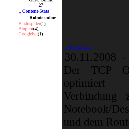
27
Content-Stats
Robots online
Baiduspider
(1),
Bingbot
(4),
Googlebot
(1)
TCP Optimizer
30.11.2008 -
Der TCP Op
optimier
Verbindung 
Notebook/Des
und dem Route