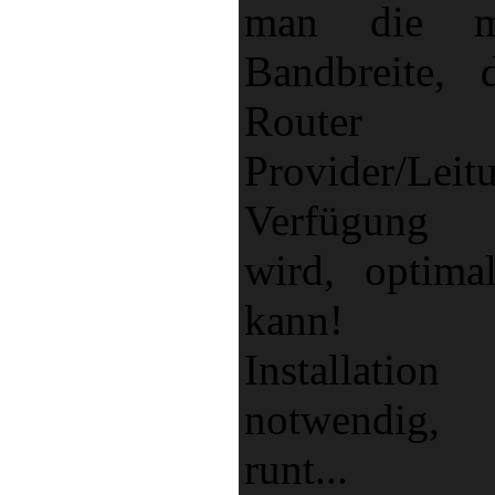
man die ma
Bandbreite,
Router
Provider/Lei
Verfügung g
wird, optima
kann! 
Installation
notwendig, 
runt...