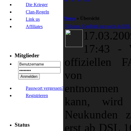
Die Krieger
Clan-Regeln
News
» Übersicht
Link us
T-Home: FastPath nur noch ab DS
Affiliates
17.03.
17:43
-
Mitglieder
offiziellen F
von T-
entnommen 
Passwort vergessen?
Registrieren
kann, wird
Neukunden z
erst ab DSL 1
Status