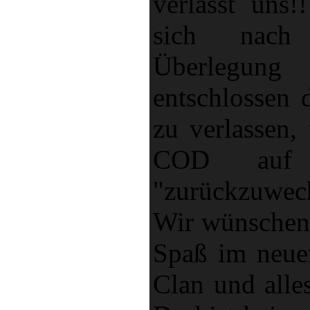
verlässt uns!
sich nach 
Überlegun
entschlossen 
zu verlassen,
COD au
"zurückzuwech
Wir wünschen 
Spaß im neuen
Clan und alle