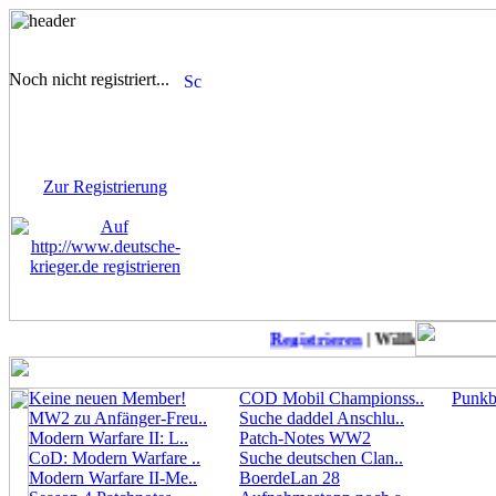
Noch nicht registriert...
Sie sind noch nicht
registriert! Einige Bereiche
werden für Sie nicht
zugänglich sein.
Zur Registrierung
Registrieren
| Willkommen auf 
Keine neuen Member!
COD Mobil Championss..
Punkbu
MW2 zu Anfänger-Freu..
Suche daddel Anschlu..
Modern Warfare II: L..
Patch-Notes WW2
CoD: Modern Warfare ..
Suche deutschen Clan..
Modern Warfare II-Me..
BoerdeLan 28