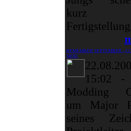
kurz v
Fertigstellung 
m
REMEMBER SEPTEMBER - CO
MOD
22.08.20
15:02
Modding C
um Major P
seines Zeic