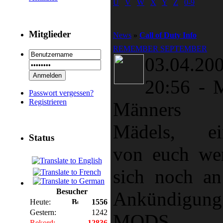
U
V
W
X
Y
Z
0-9
Mitglieder
News
»
Call of Duty Info
REMEMBER SEPTEMBER
03.04.20
20:56
-
Passwort vergessen?
Registrieren
Männers 
Mädels, ei
Status
von euch we
sich noch an
Besucher
Ankündigung
Heute:
1556
Gestern:
1242
MODS
Rekord:
12836