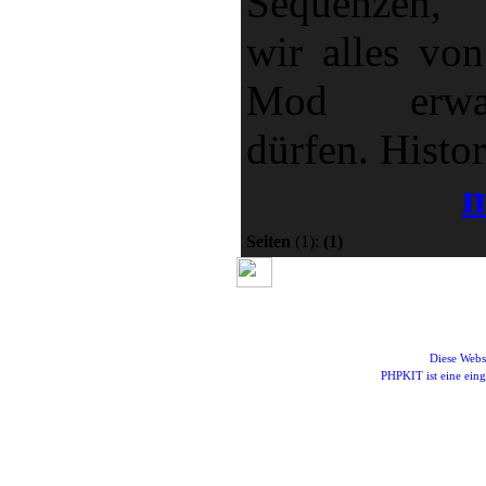
Sequenzen,
wir alles von
Mod erwar
dürfen. Histori
m
Seiten
(1):
(1)
Diese Webs
PHPKIT ist eine ei