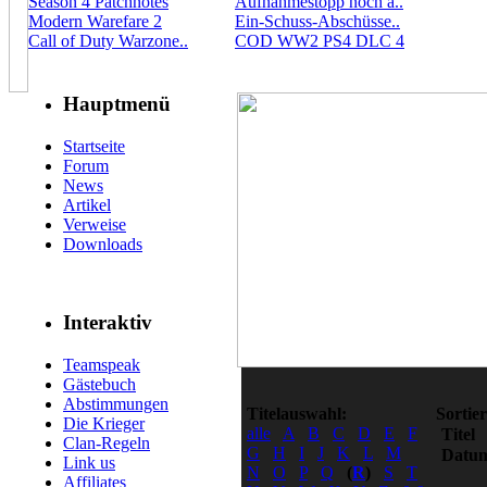
Season 4 Patchnotes
Aufnahmestopp noch a..
Modern Warefare 2
Ein-Schuss-Abschüsse..
Call of Duty Warzone..
COD WW2 PS4 DLC 4
Hauptmenü
Startseite
Forum
News
Artikel
Verweise
Downloads
Interaktiv
Teamspeak
Gästebuch
Abstimmungen
Titelauswahl:
Sortie
Die Krieger
alle
A
B
C
D
E
F
Titel
Clan-Regeln
G
H
I
J
K
L
M
Datu
Link us
N
O
P
Q
(
R
)
S
T
Affiliates