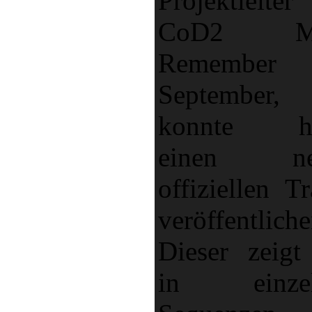
Projektleiter
CoD2 M
Remember
September,
konnte he
einen ne
offiziellen Tr
veröffentliche
Dieser zeigt
in einzel