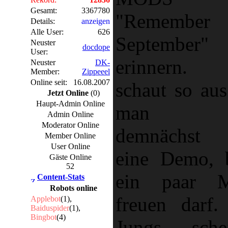
Gesamt:
3367780
"Remember
Details:
anzeigen
Alle User:
626
September"
Neuster
docdope
User:
erinnern.
Neuster
DK-
Member:
Zippeeel
Online seit:
16.08.2007
schaut so aus
Jetzt Online
(0)
Haupt-Admin Online
man si
Admin Online
Moderator Online
demnächst 
Member Online
User Online
eine Demo, 
Gäste Online
52
ein paar M
Content-Stats
Robots online
freuen darf.
Applebot
(1),
Baiduspider
(1),
Bingbot
(4)
Jungs sche