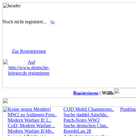
Noch nicht registriert...
Sie sind noch nicht
registriert! Einige Bereiche
werden für Sie nicht
zugänglich sein.
Zur Registrierung
Registrieren
| Willkommen auf 
Keine neuen Member!
COD Mobil Championss..
Punkbust
MW2 zu Anfänger-Freu..
Suche daddel Anschlu..
Modern Warfare II: L..
Patch-Notes WW2
CoD: Modern Warfare ..
Suche deutschen Clan..
Modern Warfare II-Me..
BoerdeLan 28