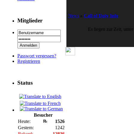
News
»
Call of Duty Info
Mitglieder
Es liegen zur Zeit, unte
Passwort vergessen?
Registrieren
Status
Besucher
Heute:
1526
Gestern:
1242
Rekord:
12836