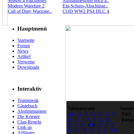
Season 4 Patchnotes
Aufnahmestopp noch a..
Modern Warefare 2
Ein-Schuss-Abschüsse..
Call of Duty Warzone..
COD WW2 PS4 DLC 4
Hauptmenü
Startseite
Forum
News
Artikel
Verweise
Downloads
Interaktiv
Teamspeak
Gästebuch
Titelauswahl:
Sortie
Abstimmungen
alle
A
B
C
D
E
F
Titel
Die Krieger
G
H
I
J
K
L
M
Datu
Clan-Regeln
N
O
P
(
Q
)
R
S
T
Link us
U
V
W
X
Y
Z
0-9
Affiliates