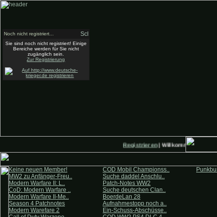
Noch nicht registriert...
Sie sind noch nicht registriert! Einige
Bereiche werden für Sie nicht
zugänglich sein.
Zur Registrierung
Registrieren
| Willkommen auf Deut
Keine neuen Member!
COD Mobil Championss..
Punkbus
MW2 zu Anfänger-Freu..
Suche daddel Anschlu..
Modern Warfare II: L..
Patch-Notes WW2
CoD: Modern Warfare ..
Suche deutschen Clan..
Modern Warfare II-Me..
BoerdeLan 28
Season 4 Patchnotes
Aufnahmestopp noch a..
Modern Warefare 2
Ein-Schuss-Abschüsse..