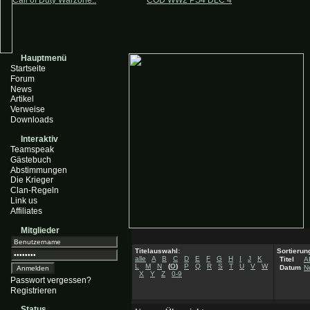
Call of Duty Warzone..
COD WW2 PS4 DLC 4
Hauptmenü
Startseite
Forum
News
Artikel
Verweise
Downloads
Interaktiv
Teamspeak
Gästebuch
Abstimmungen
Die Krieger
Clan-Regeln
Link us
Affiliates
Mitglieder
Titelauswahl:
Sortierun
alle
A
B
C
D
E
F
G
H
I
J
K
Titel
A
L
M
N
(
O
)
P
Q
R
S
T
U
V
W
Datum
N
X
Y
Z
0-9
Passwort vergessen?
Registrieren
Status