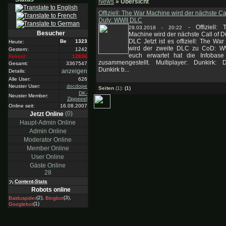
News
» Übersicht
Offiziell: The War Machine wird der nächste Cal
Duty: WWII DLC
-
Offiziell:
29.03.2018 - 20:22
Besucher
Machine wird der nächste Call of D
DLC Jetzt ist es offiziell: The Wa
1323
Heute:
wird der zweite DLC zu CoD: W
Gestern:
1242
euch erwartet hat die Infobase
Rekord:
12836
zusammengestellt. Multiplayer: Dunkirk:
Gesamt:
3367547
Dunkirk b...
anzeigen
Details:
Alle User:
626
Neuster User:
docdope
Seiten
(1):
(1)
DK-
Neuster Member:
Zippeeel
Online seit:
16.08.2007
(0)
Jetzt Online
Haupt-Admin Online
Admin Online
Moderator Online
Member Online
User Online
Gäste Online
28
Content-Stats
Robots online
(2),
(3),
Baiduspider
Bingbot
(1)
Googlebot