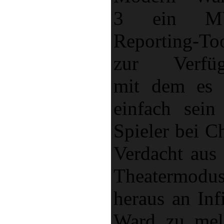
3 ein M
Reporting-To
zur Verfüg
mit dem es 
einfach sein 
Spieler bei C
Verdacht aus
Theatermodu
heraus an Inf
Ward zu mel