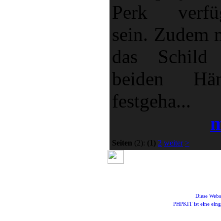
Perk verfü
sein. Zudem 
das Schild
beiden Hän
festgeha...
m
Seiten
(2):
(1)
2
weiter
>
Diese Webs
PHPKIT ist eine ei