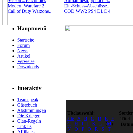
Season 4 Patchnotes
Aufnahmestopp noch a..
Modern Warefare 2
Ein-Schuss-Abschüsse..
Call of Duty Warzone..
COD WW2 PS4 DLC 4
Hauptmenü
Startseite
Forum
News
Artikel
Verweise
Downloads
Interaktiv
Teamspeak
Gästebuch
Abstimmungen
Titelauswahl:
Sortie
Die Krieger
alle
A
B
C
D
E
F
Titel
Clan-Regeln
G
H
I
J
K
L
(
M
)
Datu
Link us
N
O
P
Q
R
S
T
Affiliates