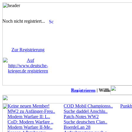
Noch nicht registriert...
Sie sind noch nicht
registriert! Einige Bereiche
werden für Sie nicht
zugänglich sein.
Zur Registrierung
Registrieren
| Willkommen auf D
Keine neuen Member!
COD Mobil Championss..
Punkbu
MW2 zu Anfänger-Freu..
Suche daddel Anschlu..
Modern Warfare II: L..
Patch-Notes WW2
CoD: Modern Warfare ..
Suche deutschen Clan..
Modern Warfare II-Me..
BoerdeLan 28