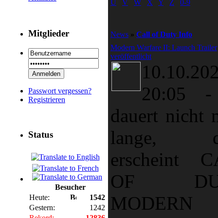
U
V
W
X
Y
Z
0-9
Mitglieder
News
»
Call of Duty Info
Modern Warfare II: Launch Trailer
veröffentlicht
10.10.20
20:05
Passwort vergessen?
Registrieren
dauert nicht 
lange, d
Status
erscheint 
OF DUT
Besucher
MODERN
Heute:
1542
Gestern:
1242
Rekord:
12836