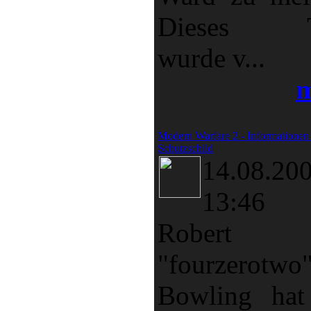
Dieses T
wurde v...
m
Modern Warfare 2 - Informatione
Schutzschild
14.08.20
13:46
Robert
"fourzerotwo
Bowling hat