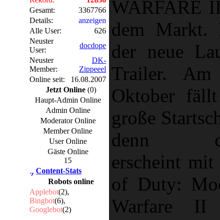
WARFARE II
Gesamt:
3367766
Details:
anzeigen
dem Markt. 
Alle User:
626
Neuster
der neue La
docdope
User:
Neuster
DK-
Trailer. Am
Member:
Zippeeel
Online seit:
16.08.2007
Oktober fällt
Jetzt Online
(0)
Haupt-Admin Online
Admin Online
große Startsc
Moderator Online
Member Online
denn d
User Online
Gäste Online
erscheint mit
15
Content-Stats
of Duty: Mo
Robots online
Applebot
(2),
Warfare II
Bingbot
(6),
Googlebot
(2)