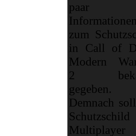
paar
Informatione
zum Schutzsc
in Call of D
Modern War
2 beka
gegeben.
Demnach soll
Schutzschil
Multiplayer