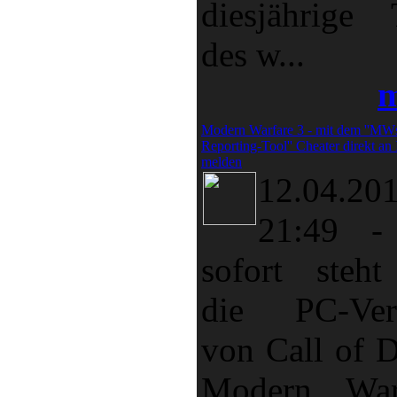
diesjährige T
des w...
m
Modern Warfare 3 - mit dem ''MW
Reporting-Tool'' Cheater direkt an
melden
12.04.20
21:49
sofort steht
die PC-Ver
von Call of D
Modern War