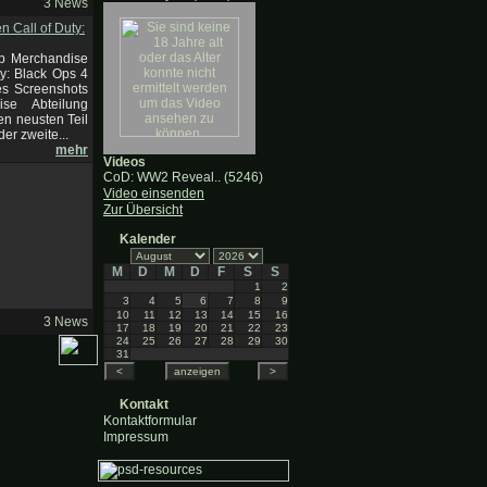
3 News
 Call of Duty:
p Merchandise
ty: Black Ops 4
es Screenshots
se Abteilung
en neusten Teil
der zweite...
mehr
Videos
CoD: WW2 Reveal.. (5246)
Video einsenden
Zur Übersicht
Kalender
M
D
M
D
F
S
S
1
2
3
4
5
6
7
8
9
10
11
12
13
14
15
16
3 News
17
18
19
20
21
22
23
24
25
26
27
28
29
30
31
Kontakt
Kontaktformular
Impressum