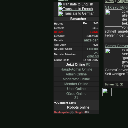
News
»
Allgem
GTX 970: Nvidi
29.0
all
Besucher
der
bek
949
Heute:
von
Gestern:
1113
schnell ange
Rekord:
12836
Fehler in den ..
Gesamt:
3365931
anzeigen
Details:
Alle User:
626
Games Conventi
Neuster User:
docdope
27.
DK-
Ver
Neuster Member:
Zippeeel
"ga
Online seit:
16.08.2007
ges
(0)
Jetzt Online
Spi
Haupt-Admin Online
GamesConvent
Seit wenigen Ta
Admin Online
Moderator Online
Member Online
Seiten
(1):
(1)
User Online
Gäste Online
21
Content-Stats
Robots online
(2),
(8)
Baiduspider
Bingbot