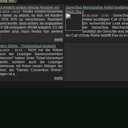
eine Info I
a gesteht weitere falsche Angaben ein
GameStop Merchandise Artikel bestätigen
-
Nvidia scheint momentan
Black Ops 4
1.2015 - 14:12
es daran zu setzen, es sich mit Käufern
-
GameSto
06.03.2018 - 17:51
 GTX 970 zu verscherzen: Nachdem
Artikel bestätigen Call of Du
annt wurde, dass anders als angegeben
Ein vermeintlicher Leak ein
 4 GB verbautem VRAM lediglich 3,5 GB
der GameStop Merchandi
bunden sind, muss Nvidia nun weitere
bestätigt die Gerüchte was d
.
der Call of Duty-Reihe betrifft! Das es in 
mehr
on Online - Ticketverkauf gestartet
-
Nicht nur die Kölner
04.2009 - 18:15
sion der Leipziger Gamesconvention
mescom" haben ihren Ticket-Vorverkauf
tartet, sondern auch die Leipziger
elemesse mit ihrem neuen Ableger der
ion, die "Games Convention Online".
gen ist a...
mehr