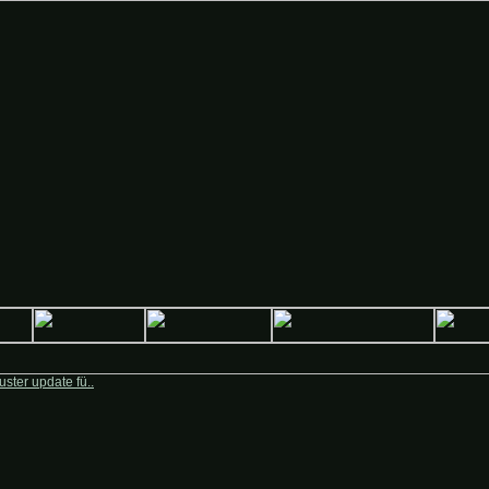
 Deutsche-Krieger.de
ster update fü..