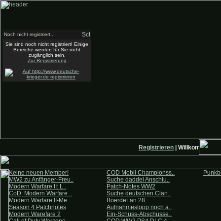
Noch nicht registriert...
Sie sind noch nicht registriert! Einige
Bereiche werden für Sie nicht
zugänglich sein.
Zur Registrierung
Registrieren
| Willkommen auf
Keine neuen Member!
COD Mobil Championss..
Punkbu
MW2 zu Anfänger-Freu..
Suche daddel Anschlu..
Modern Warfare II: L..
Patch-Notes WW2
CoD: Modern Warfare ..
Suche deutschen Clan..
Modern Warfare II-Me..
BoerdeLan 28
Season 4 Patchnotes
Aufnahmestopp noch a..
Modern Warefare 2
Ein-Schuss-Abschüsse..