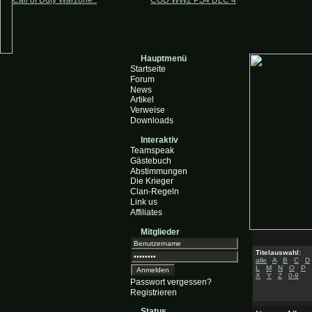
Call of Duty Warzone..
COD WW2 PS4 DLC 4
Hauptmenü
Startseite
Forum
News
Artikel
Verweise
Downloads
Interaktiv
Teamspeak
Gästebuch
Abstimmungen
Die Krieger
Clan-Regeln
Link us
Affiliates
Mitglieder
Titelauswahl:
alle
A
B
C
D
L
M
N
O
P
X
Y
Z
0-9
Passwort vergessen?
Registrieren
Status