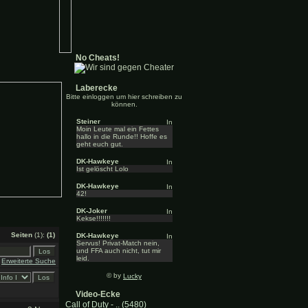
No Cheats!
Laberecke
Bitte einloggen um hier schreiben zu
können.
Steiner
Moin Leute mal ein Fettes
hallo in die Runde!! Hoffe es
geht euch gut.
DK-Hawkeye
Ist gelöscht Lolo
DK-Hawkeye
42!
DK-Joker
Kekse!!!!!!!
Seiten
(1):
(1)
DK-Hawkeye
Servus! Privat-Match nein,
und FFA auch nicht, tut mir
leid.
Erweiterte Suche
© by
Lucky
Video-Ecke
Call of Duty - .. (5480)