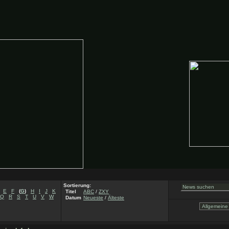
Sortierung:
E
F
(
G
)
H
I
J
K
Titel
ABC
/
ZXY
Q
R
S
T
U
V
W
Datum
Neueste
/
Älteste