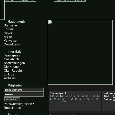
Call of Duty Warzone..
COD WW2 PS4 DLC 4
Hauptmenü
Startseite
Forum
News
Artikel
Verweise
Downloads
Interaktiv
Teamspeak
Gästebuch
Abstimmungen
Die Krieger
Clan-Regeln
Link us
Affiliates
Mitglieder
Titelauswahl:
Sortierun
alle
A
(
B
)
C
D
E
F
G
H
I
J
K
Titel
A
L
M
N
O
P
Q
R
S
T
U
V
W
Datum
N
X
Y
Z
0-9
Passwort vergessen?
Registrieren
Status