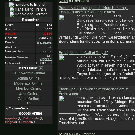
News
» Übersicht
Bundesverfassungsgericht kippt Kürzung -
Pendlerpauschale wieder für alle!!
09.12.2008 - 14:38
Besucher
Bundesverfassungsgericht hat die
Regelung zur Pendlerpauschale 
871
Heute:
Die Richter bezeichneten die Kür
Gestern:
1605
Pauschale im Jahr 20
Rekord:
12836
verfassungswidrig. Die vom Gesetzgeber an
Gesamt:
3368700
Begründung für die Streichung der Entfernungs
anzeigen
Details:
Alle User:
626
Neuster User:
docdope
Brutal, brutaler, Call of Duty 5?
DK-
-
Zu heftig? - E
23.07.2008 - 09:59
Neuster Member:
Zippeeel
äußern sich zur Brutalität in Call
Online seit:
16.08.2007
World at War! In einem Interview mi
(0)
Jetzt Online
Duty Infobase äußerte sich En
Haupt-Admin Online
Treyarch zur dargestellten Brutalitä
of Duty: World at War: Rich Farelly, Creativ...
Admin Online
Moderator Online
Member Online
Black Ops 3: Entwickler versprechen große
Änderungen
User Online
-
Treyarch kündig
08.06.2015 - 21:45
Gäste Online
neuesten Call of Duty-Ableger Bl
18
erstmals drastische Änderun
Content-Stats
Brüche mit Traditionen an – es so
Robots online
eigenen Weg gehen. Im Jah
(1),
(1),
erscheint jeweils ein neuer Ableger des Call
Applebot
Baiduspider
(4),
(5)
Bingbot
DotBot
Franchises und...
Seiten
(3):
(1)
2
3
weiter
>