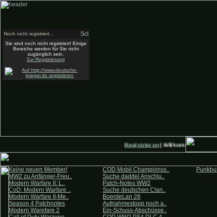
Noch nicht registriert...
Sie sind noch nicht registriert! Einige
Bereiche werden für Sie nicht
zugänglich sein.
Zur Registrierung
Registrieren
| Willkommen auf Deu
Keine neuen Member!
COD Mobil Championss..
Punkbus
MW2 zu Anfänger-Freu..
Suche daddel Anschlu..
Modern Warfare II: L..
Patch-Notes WW2
CoD: Modern Warfare ..
Suche deutschen Clan..
Modern Warfare II-Me..
BoerdeLan 28
Season 4 Patchnotes
Aufnahmestopp noch a..
Modern Warefare 2
Ein-Schuss-Abschüsse..