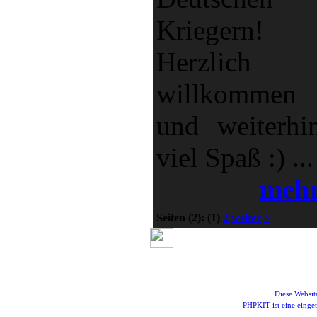
Kriegern!
Herzlich
willkommen
und weiterhi
viel Spaß :) ...
meh
Seiten
(2):
(1)
2
weiter
>
Diese Websi
PHPKIT ist eine eing