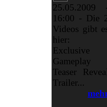
25.05.2009 
16:00
-
Die 
Videos gibt e
hier:
Exclusive
Gameplay
Teaser Revea
Trailer...
meh