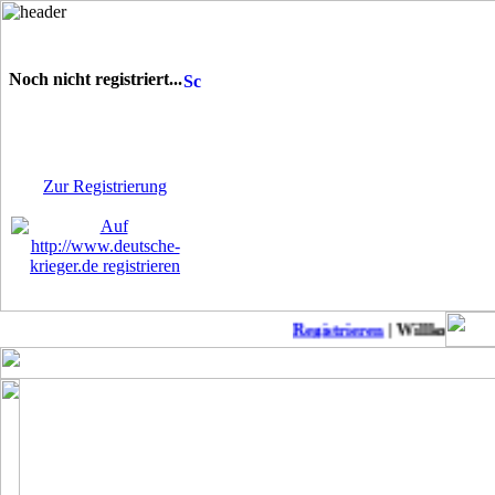
Noch nicht registriert...
Sie sind noch nicht
registriert! Einige Bereiche
werden für Sie nicht
zugänglich sein.
Zur Registrierung
Registrieren
| Willkommen au
Keine neuen Member!
COD Mobil Championss..
Punkb
MW2 zu Anfänger-Freu..
Suche daddel Anschlu..
Modern Warfare II: L..
Patch-Notes WW2
CoD: Modern Warfare ..
Suche deutschen Clan..
Modern Warfare II-Me..
BoerdeLan 28
Season 4 Patchnotes
Aufnahmestopp noch a..
Modern Warefare 2
Ein-Schuss-Abschüsse..
Call of Duty Warzone..
COD WW2 PS4 DLC 4