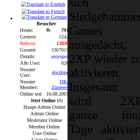
sich
Sledgehamme
Besucher
Games
Heute:
791
Gestern:
1242
ausgedacht,
Rekord:
12836
Gesamt:
3367015
2XP wieder z
Details:
anzeigen
Alle User:
626
aktivieren.
Neuster
docdope
User:
Neuster
DK-
Insgesamt
Member:
Zippeeel
Online seit:
16.08.2007
wird 2X
Jetzt Online
(0)
Haupt-Admin Online
ganze fün
Admin Online
Moderator Online
Tage aktivier
Member Online
User Online
Gäste Online