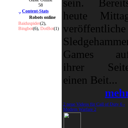
sein. Bereit
58
Content-Stats
heute Mitta
Robots online
Baiduspider
(2),
veröffentliche
Bingbot
(6),
DotBot
(1)
Sledgehamme
Games au
ihrer Seit
einen Beit...
meh
2 neue Videos für Call of Duty 6 -
Modern Warfare 2