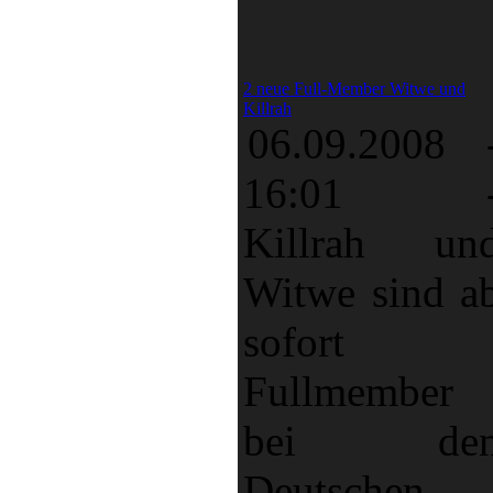
2 neue Full-Member Witwe und
Killrah
06.09.2008 
16:01
Killrah un
Witwe sind a
sofort
Fullmember
bei de
Deutschen