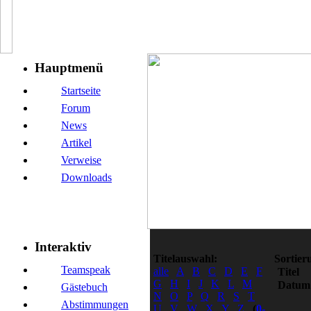
Hauptmenü
Startseite
Forum
News
Artikel
Verweise
Downloads
Interaktiv
Titelauswahl:
Sortier
Teamspeak
alle
A
B
C
D
E
F
Titel
G
H
I
J
K
L
M
Datum
Gästebuch
N
O
P
Q
R
S
T
Abstimmungen
U
V
W
X
Y
Z
(
0-