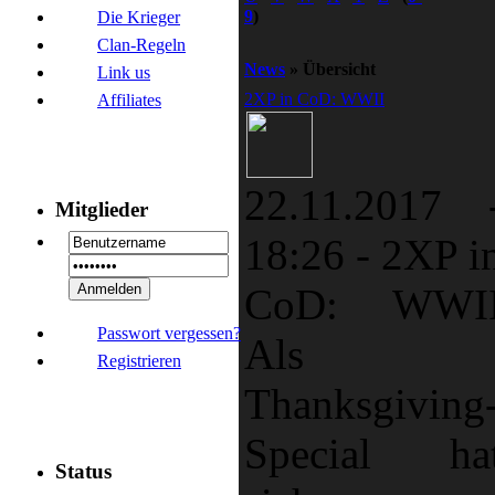
9
)
Die Krieger
Clan-Regeln
News
» Übersicht
Link us
2XP in CoD: WWII
Affiliates
22.11.2017 
Mitglieder
18:26
-
2XP i
CoD: WWI
Passwort vergessen?
Als
Registrieren
Thanksgiving
Special ha
Status