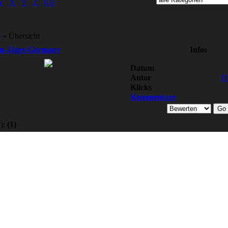
W
X
Y
Z
0-9
e
» Übersicht
n-Jäger-Germany
Infos
Datum
Autor
D
Klicks
Kommentare
):
(1)