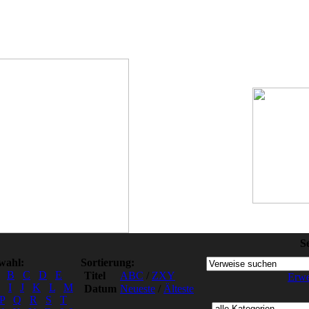
S
wahl:
Sortierung:
B
C
D
E
Titel
ABC
/
ZXY
Erwe
I
J
K
L
M
Datum
Neueste
/
Älteste
P
Q
R
S
T