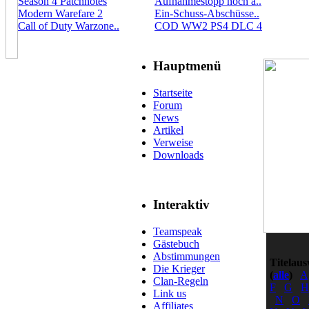
Season 4 Patchnotes
Aufnahmestopp noch a..
Modern Warefare 2
Ein-Schuss-Abschüsse..
Call of Duty Warzone..
COD WW2 PS4 DLC 4
Hauptmenü
Startseite
Forum
News
Artikel
Verweise
Downloads
Interaktiv
Teamspeak
Gästebuch
Abstimmungen
Titelaus
Die Krieger
(
alle
)
A
Clan-Regeln
F
G
H
Link us
N
O
Affiliates