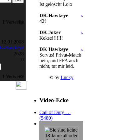
Ist gelöscht Lolo
DK-Hawkeye
42!
1 Verweise
DK-Joker
Kekse!!!!!!!
12.01.2008
K-Hawkeye
DK-Hawkeye
2628
Servus! Privat-Match
0
nein, und FFA auch
nicht, tut mir leid.
1 Verweise
© by
Lucky
Video-Ecke
Call of Duty - ..
(5480)