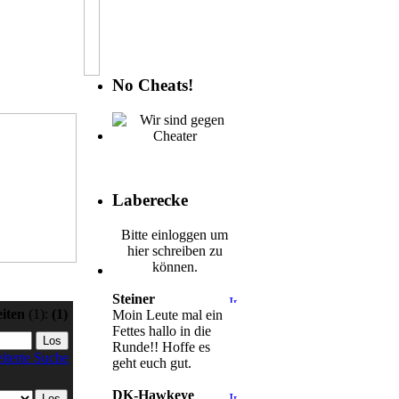
No Cheats!
Laberecke
Bitte einloggen um
hier schreiben zu
können.
Steiner
eiten
(1):
(1)
Moin Leute mal ein
Fettes hallo in die
Runde!! Hoffe es
iterte Suche
geht euch gut.
DK-Hawkeye