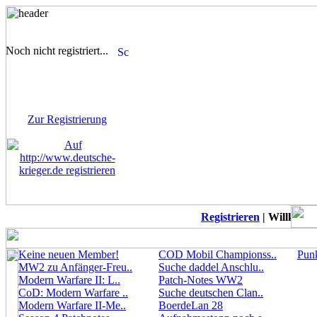
Noch nicht registriert...
Sie sind noch nicht
registriert! Einige Bereiche
werden für Sie nicht
zugänglich sein.
Zur Registrierung
Registrieren
| Willkommen
Keine neuen Member!
COD Mobil Championss..
Punk
MW2 zu Anfänger-Freu..
Suche daddel Anschlu..
Modern Warfare II: L..
Patch-Notes WW2
CoD: Modern Warfare ..
Suche deutschen Clan..
Modern Warfare II-Me..
BoerdeLan 28