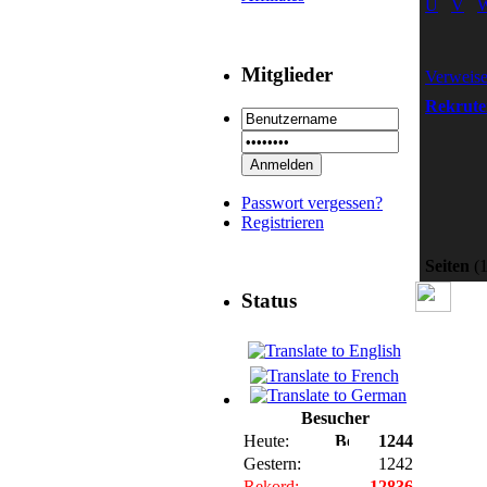
U
V
Mitglieder
Verweis
Rekrute
Passwort vergessen?
Registrieren
Seiten
(1
Status
Besucher
Heute:
1244
Gestern:
1242
Rekord:
12836