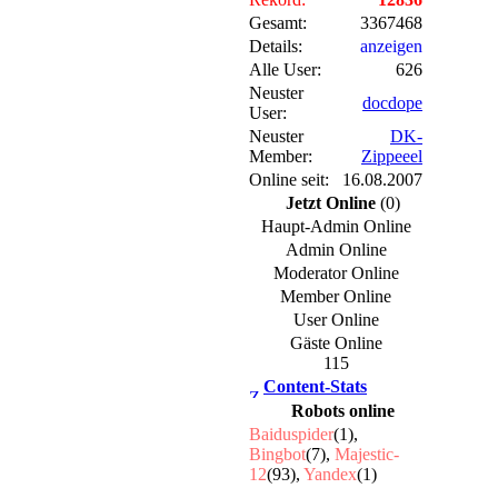
Gesamt:
3367468
Details:
anzeigen
Alle User:
626
Neuster
docdope
User:
Neuster
DK-
Member:
Zippeeel
Online seit:
16.08.2007
Jetzt Online
(0)
Haupt-Admin Online
Admin Online
Moderator Online
Member Online
User Online
Gäste Online
115
Content-Stats
Robots online
Baiduspider
(1),
Bingbot
(7),
Majestic-
12
(93),
Yandex
(1)