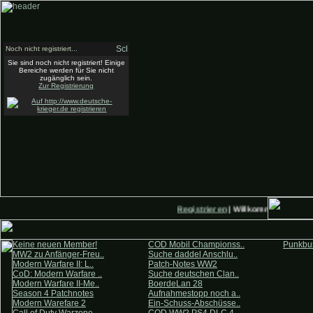
Noch nicht registriert...
Sie sind noch nicht registriert! Einige
Bereiche werden für Sie nicht
zugänglich sein.
Zur Registrierung
Registrieren
| Willkommen auf Deut
Keine neuen Member!
COD Mobil Championss..
Punkbus
MW2 zu Anfänger-Freu..
Suche daddel Anschlu..
Modern Warfare II: L..
Patch-Notes WW2
CoD: Modern Warfare ..
Suche deutschen Clan..
Modern Warfare II-Me..
BoerdeLan 28
Season 4 Patchnotes
Aufnahmestopp noch a..
Modern Warefare 2
Ein-Schuss-Abschüsse..