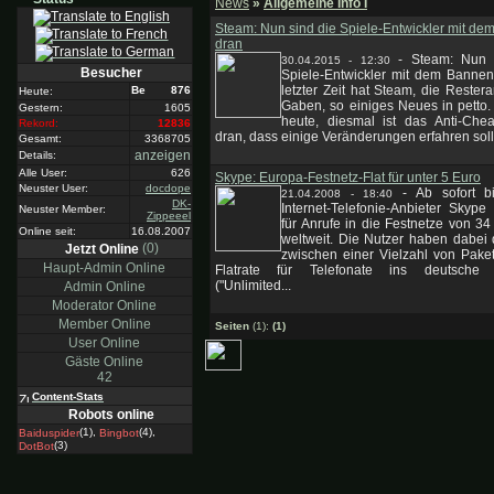
News
»
Allgemeine Info I
Steam: Nun sind die Spiele-Entwickler mit d
dran
-
Steam: Nun 
30.04.2015 - 12:30
Besucher
Spiele-Entwickler mit dem Bannen
letzter Zeit hat Steam, die Reste
876
Heute:
Gaben, so einiges Neues in petto
Gestern:
1605
heute, diesmal ist das Anti-Chea
Rekord:
12836
dran, dass einige Veränderungen erfahren soll.
Gesamt:
3368705
anzeigen
Details:
Alle User:
626
Skype: Europa-Festnetz-Flat für unter 5 Euro
Neuster User:
docdope
-
Ab sofort b
21.04.2008 - 18:40
DK-
Internet-Telefonie-Anbieter Skype 
Neuster Member:
Zippeeel
für Anrufe in die Festnetze von 3
Online seit:
16.08.2007
weltweit. Die Nutzer haben dabei
(0)
Jetzt Online
zwischen einer Vielzahl von Pake
Haupt-Admin Online
Flatrate für Telefonate ins deutsche 
("Unlimited...
Admin Online
Moderator Online
Member Online
Seiten
(1):
(1)
User Online
Gäste Online
42
Content-Stats
Robots online
(1),
(4),
Baiduspider
Bingbot
(3)
DotBot