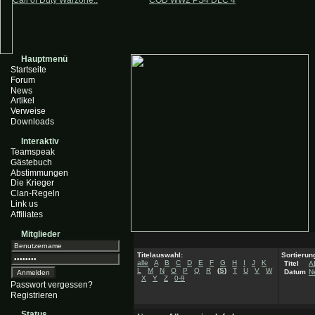
Call of Duty Warzone..
COD WW2 PS4 DLC 4
Hauptmenü
Startseite
Forum
News
Artikel
Verweise
Downloads
Interaktiv
Teamspeak
Gästebuch
Abstimmungen
Die Krieger
Clan-Regeln
Link us
Affiliates
Mitglieder
Titelauswahl:
Sortierun
alle
A
B
C
D
E
F
G
H
I
J
K
Titel
A
L
M
N
O
P
Q
R
(
S
)
T
U
V
W
Datum
N
X
Y
Z
0-9
Passwort vergessen?
Registrieren
Status