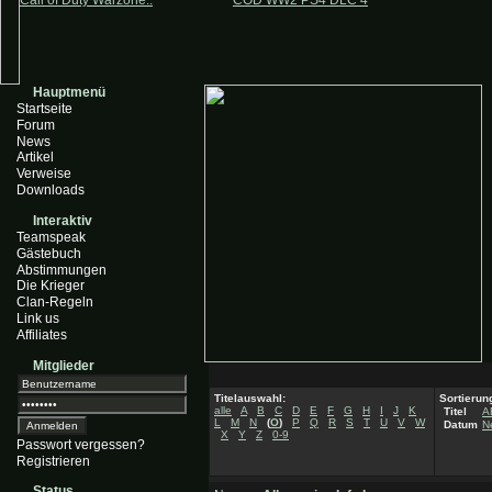
Call of Duty Warzone..
COD WW2 PS4 DLC 4
Hauptmenü
Startseite
Forum
News
Artikel
Verweise
Downloads
Interaktiv
Teamspeak
Gästebuch
Abstimmungen
Die Krieger
Clan-Regeln
Link us
Affiliates
Mitglieder
Titelauswahl:
Sortierun
alle
A
B
C
D
E
F
G
H
I
J
K
Titel
A
L
M
N
(
O
)
P
Q
R
S
T
U
V
W
Datum
N
X
Y
Z
0-9
Passwort vergessen?
Registrieren
Status