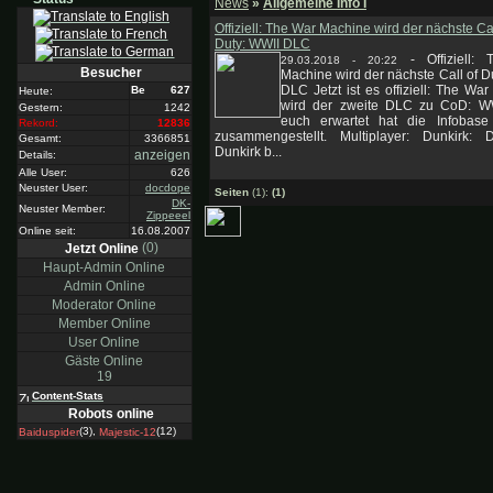
News
»
Allgemeine Info I
Offiziell: The War Machine wird der nächste Cal
Duty: WWII DLC
-
Offiziell:
29.03.2018 - 20:22
Besucher
Machine wird der nächste Call of D
DLC Jetzt ist es offiziell: The Wa
627
Heute:
wird der zweite DLC zu CoD: W
Gestern:
1242
euch erwartet hat die Infobase
Rekord:
12836
zusammengestellt. Multiplayer: Dunkirk:
Gesamt:
3366851
Dunkirk b...
anzeigen
Details:
Alle User:
626
Neuster User:
docdope
Seiten
(1):
(1)
DK-
Neuster Member:
Zippeeel
Online seit:
16.08.2007
(0)
Jetzt Online
Haupt-Admin Online
Admin Online
Moderator Online
Member Online
User Online
Gäste Online
19
Content-Stats
Robots online
(3),
(12)
Baiduspider
Majestic-12