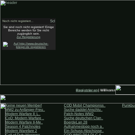
Noch nicht registriert...
Sie sind noch nicht registriert! Einige
Bereiche werden für Sie nicht
zugänglich sein.
Zur Registrierung
Registrieren
| Willkommen auf Deut
Keine neuen Member!
COD Mobil Championss..
Punkbus
MW2 zu Anfänger-Freu..
Suche daddel Anschlu..
Modern Warfare II: L..
Patch-Notes WW2
CoD: Modern Warfare ..
Suche deutschen Clan..
Modern Warfare II-Me..
BoerdeLan 28
Season 4 Patchnotes
Aufnahmestopp noch a..
Modern Warefare 2
Ein-Schuss-Abschüsse..