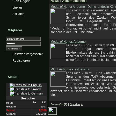
News
»
Allgemeine Info I
Clan-Regeln
Medal of Honor Airborne - Demo landet in Kür
Link us
-
In wenigen Tage
16.08.2007 - 12:32
Affiliates
uns Electronic Arts erneuert
Schlachtfelder des Zweiten Welt
Doch im Gegensatz zu a
Genrevertretern beginnt Euer Ei
“Medal of Honor: Airborne“ nicht auf de
Mitglieder
sondern in der Luft. Eine Innov...
Medal of Honor: Airborne
-
...ab dem 04.09.0
03.09.2007 - 14:30
ja im Regal eures befreu
Elektromarktes stehen. Bis dahin
Passwort vergessen?
noch mal schnell einen Trailer auf 
geworfen, den ihr hinten bestaunen k
Registrieren
MOH: Airborne -Testbericht-
-
Das Gamepla
28.09.2007 - 10:37
Sprung in den Tod? Absprung 
Status
Fallschirm Erneut schickt uns Electr
in den zweiten Weltkrieg. Wer al
eine tiefergehende, detailierte G
erwartet, den müssen wir enttäuschen. Ihr sc
die...
Besucher
821
Heute:
Seiten
(3):
(1)
2
3
weiter
>
Gestern:
1107
Rekord:
12836
Gesamt:
3371096