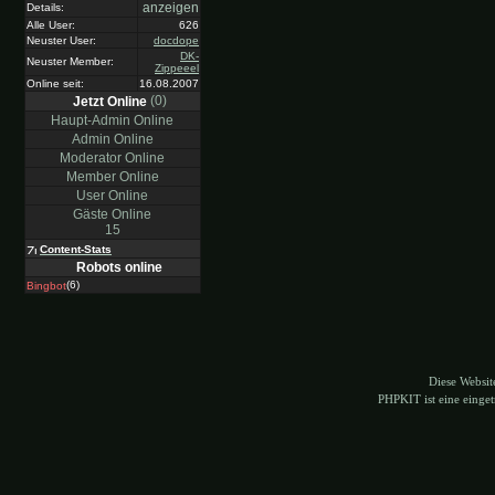
anzeigen
Details:
Alle User:
626
Neuster User:
docdope
DK-
Neuster Member:
Zippeeel
Online seit:
16.08.2007
(0)
Jetzt Online
Haupt-Admin Online
Admin Online
Moderator Online
Member Online
User Online
Gäste Online
15
Content-Stats
Robots online
(6)
Bingbot
Diese Websi
PHPKIT ist eine eing