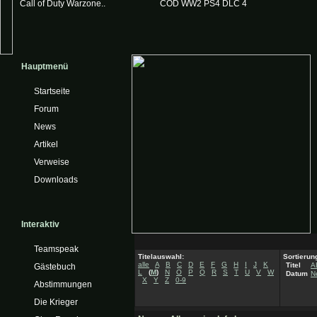
Call of Duty Warzone..
COD WW2 PS4 DLC 4
Hauptmenü
Startseite
Forum
News
Artikel
Verweise
Downloads
Interaktiv
Teamspeak
Titelauswahl:
Sortierun
alle
A
B
C
D
E
F
G
H
I
J
K
Titel
A
Gästebuch
L
(
M
)
N
O
P
Q
R
S
T
U
V
W
Datum
N
X
Y
Z
0-9
Abstimmungen
Die Krieger