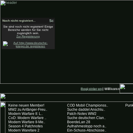
Noch nicht registriert...
Sie sind noch nicht registriert! Einige
Bereiche werden für Sie nicht
zugänglich sein.
Zur Registrierung
Registrieren
| Willkommen auf D
Keine neuen Member!
COD Mobil Championss..
Punk
MW2 zu Anfänger-Freu..
Suche daddel Anschlu..
Modern Warfare II: L..
Patch-Notes WW2
CoD: Modern Warfare ..
Suche deutschen Clan..
Modern Warfare II-Me..
BoerdeLan 28
Season 4 Patchnotes
Aufnahmestopp noch a..
Modern Warefare 2
Ein-Schuss-Abschüsse..