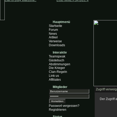
Call of Duty Warzone..
COD WW2 PS4 DLC 4
Hauptmenü
Startseite
Forum
News
Artikel
Verweise
Downloads
Interaktiv
Teamspeak
Gästebuch
Abstimmungen
Die Krieger
Clan-Regeln
Link us
Affiliates
Mitglieder
Zugriff verweig
Der Zugriff
Passwort vergessen?
Registrieren
Status