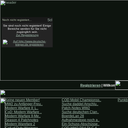
Noch nicht registriert...
Sie sind noch nicht registriert! Einige
Bereiche werden für Sie nicht
zugänglich sein.
Zur Registrierung
Registrieren
| Willkommen auf
Keine neuen Member!
COD Mobil Championss..
Punkbu
MW2 zu Anfänger-Freu..
Suche daddel Anschlu..
Modern Warfare II: L..
Patch-Notes WW2
CoD: Modern Warfare ..
Suche deutschen Clan..
Modern Warfare II-Me..
BoerdeLan 28
Season 4 Patchnotes
Aufnahmestopp noch a..
Modern Warefare 2
Ein-Schuss-Abschüsse..