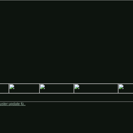
 Deutsche-Krieger.de
ster update fü..