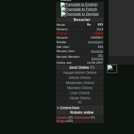
Besucher
825
Heute:
Gestern:
1113
Rekord:
12836
Gesamt:
3365807
anzeigen
Details:
Alle User:
626
Neuster User:
docdope
DK-
Neuster Member:
Zippeeel
Online seit:
16.08.2007
(0)
Jetzt Online
Haupt-Admin Online
Admin Online
Moderator Online
Member Online
User Online
Gäste Online
42
Content-Stats
Robots online
(2),
(1),
Applebot
Baiduspider
(32)
Bingbot