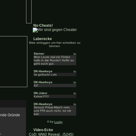
No Cheats!
Laberecke
Bitte einloggen um hier schreiben zu
können.
Steiner
Moin Leute mal ein Fettes
hallo in die Runde!! Hoffe es
geht euch gut.
DK-Hawkeye
Ist gelöscht Lolo
DK-Hawkeye
42!
DK-Joker
Kekse!!!!!!!
DK-Hawkeye
Servus! Privat-Match nein,
und FFA auch nicht, tut mir
leid.
gende Gründe
© by
Lucky
Video-Ecke
.
CoD: WW2 Reveal.. (5245)