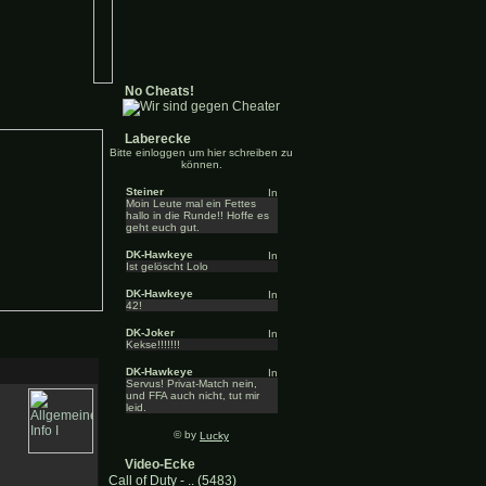
No Cheats!
Laberecke
Bitte einloggen um hier schreiben zu
können.
Steiner
Moin Leute mal ein Fettes
hallo in die Runde!! Hoffe es
geht euch gut.
DK-Hawkeye
Ist gelöscht Lolo
DK-Hawkeye
42!
DK-Joker
Kekse!!!!!!!
DK-Hawkeye
Servus! Privat-Match nein,
und FFA auch nicht, tut mir
leid.
© by
Lucky
Video-Ecke
Call of Duty - .. (5483)