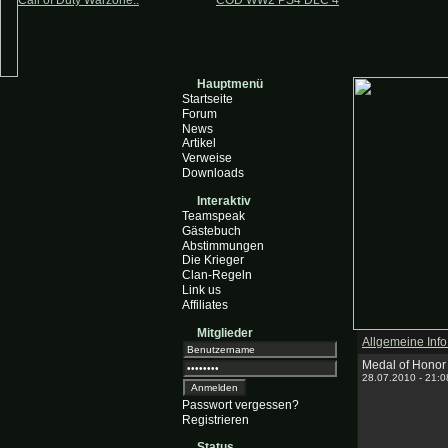
Call of Duty Warzone..
COD WW2 PS4 DLC 4
Hauptmenü
Startseite
Forum
News
Artikel
Verweise
Downloads
Interaktiv
Teamspeak
Gästebuch
Abstimmungen
Die Krieger
Clan-Regeln
Link us
Affiliates
Mitglieder
Allgemeine Info 
Medal of Honor 
28.07.2010 - 21:
Passwort vergessen?
Registrieren
Status