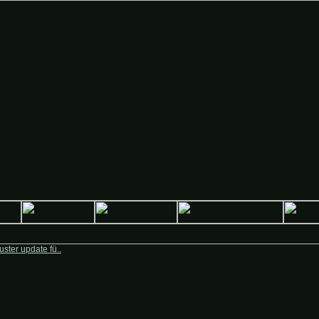
Deutsche-Krieger.de
ster update fü..