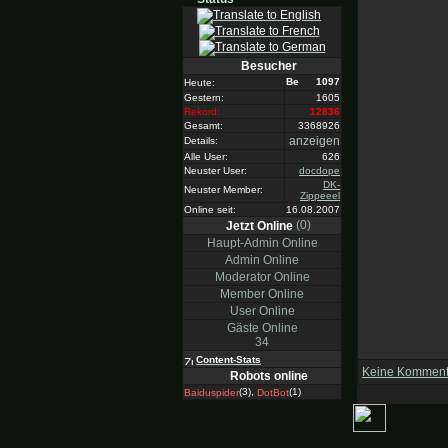
Besucher
1097
Heute:
Gestern:
1605
Rekord:
12836
Gesamt:
3368926
anzeigen
Details:
Alle User:
626
Neuster User:
docdope
DK-
Neuster Member:
Zippeeel
Online seit:
16.08.2007
(0)
Jetzt Online
Haupt-Admin Online
Admin Online
Moderator Online
Member Online
User Online
Gäste Online
34
Content-Stats
Keine Komment
Robots online
(3),
(1)
Baiduspider
DotBot