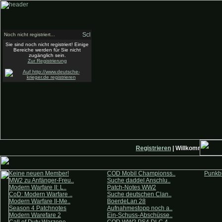
Noch nicht registriert...
Sie sind noch nicht registriert! Einige
Bereiche werden für Sie nicht
zugänglich sein.
Zur Registrierung
Registrieren
| Willkommen auf 
Keine neuen Member!
COD Mobil Championss..
Punkbu
MW2 zu Anfänger-Freu..
Suche daddel Anschlu..
Modern Warfare II: L..
Patch-Notes WW2
CoD: Modern Warfare ..
Suche deutschen Clan..
Modern Warfare II-Me..
BoerdeLan 28
Season 4 Patchnotes
Aufnahmestopp noch a..
Modern Warefare 2
Ein-Schuss-Abschüsse..