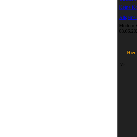
Keine K
Allgemei
Modern W
08.06.20
Hier 