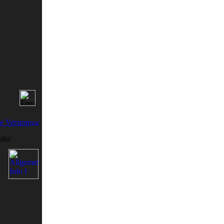
e Version
ler