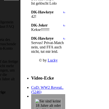
Ist gelöscht Lolo
DK-Hawkeye
42!
Allgemein
DK-Joker
 laut FAQ
Kekse!!!!!!!
DK-Hawkeye
eta des
Servus! Privat-Match
erraschende
nein, und FFA auch
am-Konto
nicht, tut mir leid.
© by
Lucky
 das fertige
icht mehr
rungen, um
r die
Video-Ecke
Jahre alt
CoD: WW2 Reveal..
(5246)
rige