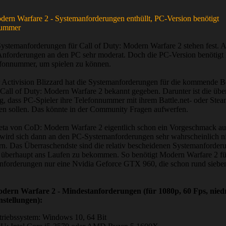
ern Warfare 2 - Systemanforderungen enthüllt, PC-Version benötigt
nummer
ystemanforderungen für Call of Duty: Modern Warfare 2 stehen fest. 
 Anforderungen an den PC sehr moderat. Doch die PC-Version benötigt
efonnummer, um spielen zu können.
r Activision Blizzard hat die Systemanforderungen für die kommende B
 Call of Duty: Modern Warfare 2 bekannt gegeben. Darunter ist die üb
g, dass PC-Spieler ihre Telefonnummer mit ihrem Battle.net- oder Ste
en sollen. Das könnte in der Community Fragen aufwerfen.
eta von CoD: Modern Warfare 2 eigentlich schon ein Vorgeschmack auf
t, wird sich dann an den PC-Systemanforderungen sehr wahrscheinlich n
ern. Das Überraschendste sind die relativ bescheidenen Systemanforde
l überhaupt ans Laufen zu bekommen. So benötigt Modern Warfare 2 fü
nforderungen nur eine Nvidia Geforce GTX 960, die schon rund sieben 
ern Warfare 2 - Mindestanforderungen (für 1080p, 60 Fps, nied
nstellungen):
triebssystem: Windows 10, 64 Bit