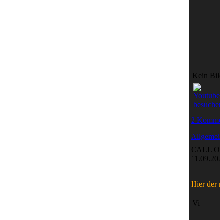
Kein Bil
2 Komme
Allgemei
CALL OF
11.09.20
Hier de