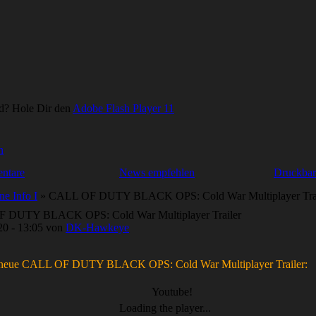
d? Hole Dir den
Adobe Flash Player 11
ntare
News empfehlen
Druckbar
ne Info I
» CALL OF DUTY BLACK OPS: Cold War Multiplayer Trai
 DUTY BLACK OPS: Cold War Multiplayer Trailer
20 - 13:05 von
DK-Hawkeye
r neue CALL OF DUTY BLACK OPS: Cold War Multiplayer Trailer:
Youtube!
Loading the player...