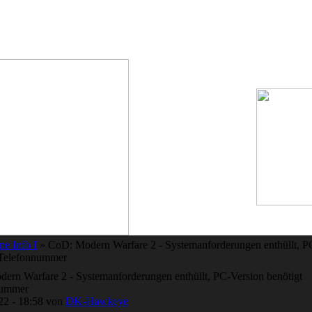
ne Info I
» CoD: Modern Warfare 2 - Systemanforderungen enthüllt, P
 Telefonnummer
ern Warfare 2 - Systemanforderungen enthüllt, PC-Version benötigt
nummer
22 - 18:58 von
DK-Hawkeye