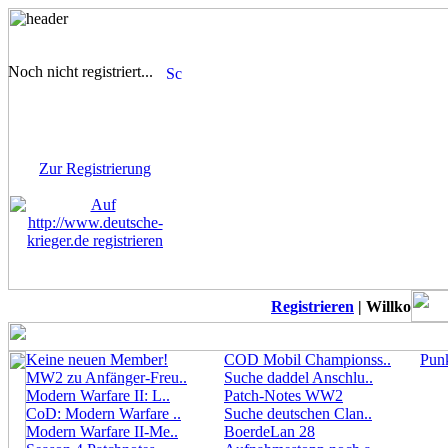
Noch nicht registriert...
Sie sind noch nicht
registriert! Einige Bereiche
werden für Sie nicht
zugänglich sein.
Zur Registrierung
Registrieren
| Willkommen au
Keine neuen Member!
COD Mobil Championss..
Punk
MW2 zu Anfänger-Freu..
Suche daddel Anschlu..
Modern Warfare II: L..
Patch-Notes WW2
CoD: Modern Warfare ..
Suche deutschen Clan..
Modern Warfare II-Me..
BoerdeLan 28