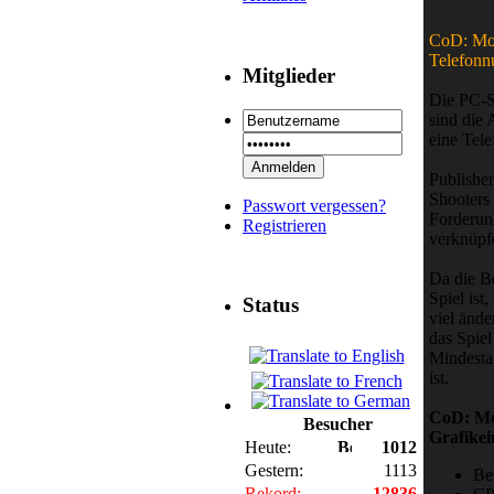
CoD: Mod
Telefon
Mitglieder
Die PC-S
sind die
eine Tel
Publishe
Shooters
Passwort vergessen?
Forderun
Registrieren
verknüpf
Da die B
Spiel is
Status
viel änd
das Spie
Mindesta
ist.
CoD: Mod
Besucher
Grafikei
Heute:
1012
Gestern:
1113
Be
Rekord:
12836