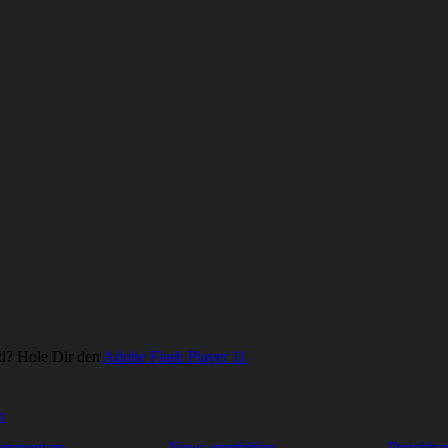
d? Hole Dir den
Adobe Flash Player 11
ommentare
News empfehlen
Druckbar