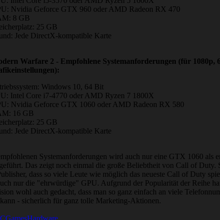
U: Intel Core i5-3570 oder AMD Ryzen 5 1600X
U: Nvidia Geforce GTX 960 oder AMD Radeon RX 470
M: 8 GB
eicherplatz: 25 GB
und: Jede DirectX-kompatible Karte
dern Warfare 2 - Empfohlene Systemanforderungen (für 1080p, 
fikeinstellungen):
triebssystem: Windows 10, 64 Bit
U: Intel Core i7-4770 oder AMD Ryzen 7 1800X
U: Nvidia Geforce GTX 1060 oder AMD Radeon RX 580
M: 16 GB
eicherplatz: 25 GB
und: Jede DirectX-kompatible Karte
empfohlenen Systemanforderungen wird auch nur eine GTX 1060 als 
führt. Das zeigt noch einmal die große Beliebtheit von Call of Duty. 
Publisher, dass so viele Leute wie möglich das neueste Call of Duty spi
auch nur die "ehrwürdige" GPU. Aufgrund der Popularität der Reihe ha
vision wohl auch gedacht, dass man so ganz einfach an viele Telefonn
ann - sicherlich für ganz tolle Marketing-Aktionen.
 PCGamesHardware