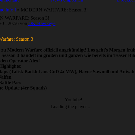
ne Info I
» MODERN WARFARE: Season 3!
 WARFARE: Season 3!
20 - 20:56 von
DK-Hawkeye
arfare: Season 3
 zu Modern Warfare offiziell angekündigt! Los geht's Morgen frü
 Season 3 handelt im großen und ganzen wie bereits im Teaser Bil
den Operator Alex!
Highlights:
aps (Talisk Backlot aus CoD 4: MW), Havoc Sawmill und Aniyah
Waffen
Battle Pass
ne Update (4er Squads)
Youtube!
Loading the player...