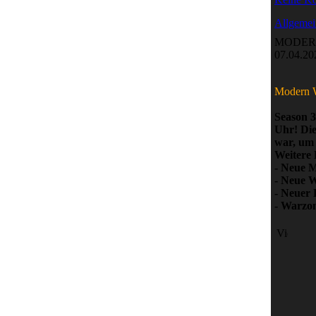
Allgemei
MODERN
07.04.20
Modern W
Season 3
Uhr! Die
war, um 
Weitere 
- Neue M
- Neue 
- Neuer 
- Warzo