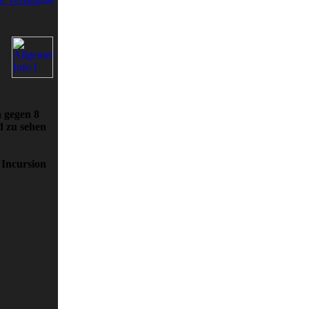
h gegen 8
d zu sehen
 Incursion