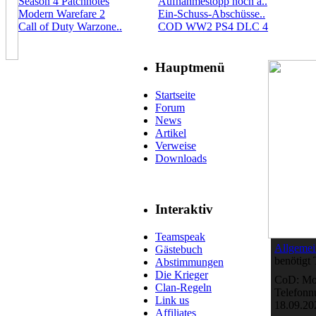
Season 4 Patchnotes
Aufnahmestopp noch a..
Modern Warefare 2
Ein-Schuss-Abschüsse..
Call of Duty Warzone..
COD WW2 PS4 DLC 4
Hauptmenü
Startseite
Forum
News
Artikel
Verweise
Downloads
Interaktiv
Teamspeak
Allgemei
Gästebuch
benötigt
Abstimmungen
Die Krieger
CoD: Mod
Clan-Regeln
Telefon
Link us
18.09.20
Affiliates