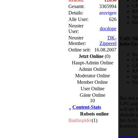
CP
GP
Gesamt:
3365994
RA
Details:
anzeigen
Sp
Alle User:
626
So
Neuster
docdope
User:
Neuster
DK-
CoD: Mo
Member:
Zippeeel
hohe Gra
Online seit:
16.08.2007
Be
Jetzt Online
(0)
CP
Haupt-Admin Online
GP
Admin Online
RA
Moderator Online
Sp
So
Member Online
User Online
Gäste Online
Bei den 
10
GPU aufge
Content-Stats
will der 
Robots online
deshalb 
bei Acti
Baiduspider
(1)
kommen k
Quelle: