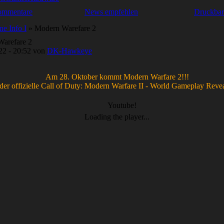
ommentare
News empfehlen
Druckbar
ne Info I
» Modern Warefare 2
arefare 2
22 - 20:52 von
DK-Hawkeye
Am 28. Oktober kommt Modern Warfare 2!!!
der offizielle Call of Duty: Modern Warfare II - World Gameplay Revea
Youtube!
Loading the player...