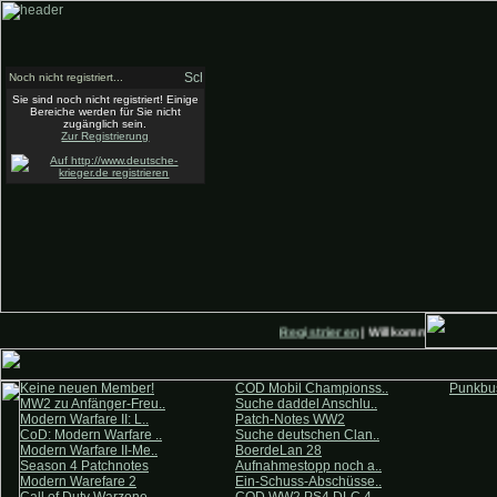
Noch nicht registriert...
Sie sind noch nicht registriert! Einige
Bereiche werden für Sie nicht
zugänglich sein.
Zur Registrierung
Registrieren
| Willkommen auf Deut
Keine neuen Member!
COD Mobil Championss..
Punkbus
MW2 zu Anfänger-Freu..
Suche daddel Anschlu..
Modern Warfare II: L..
Patch-Notes WW2
CoD: Modern Warfare ..
Suche deutschen Clan..
Modern Warfare II-Me..
BoerdeLan 28
Season 4 Patchnotes
Aufnahmestopp noch a..
Modern Warefare 2
Ein-Schuss-Abschüsse..