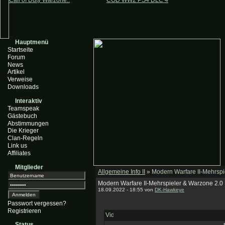
Call of Duty Warzone..
COD WW2 PS4 DLC 4
Hauptmenü
Startseite
Forum
News
Artikel
Verweise
Downloads
Interaktiv
Teamspeak
Gästebuch
Abstimmungen
Die Krieger
Clan-Regeln
Link us
Affiliates
Mitglieder
Allgemeine Info II
» Modern Warfare II-Mehrspie
Modern Warfare II-Mehrspieler & Warzone 2.0 |
18.09.2022 - 18:55 von
DK-Hawkeye
Passwort vergessen?
Registrieren
Status