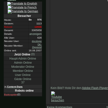
Besucher
976
Heute:
Gestern:
1113
Rekord:
12836
Gesamt:
3365958
anzeigen
Details:
Alle User:
626
Neuster User:
docdope
DK-
Neuster Member:
Zippeeel
Online seit:
16.08.2007
(0)
Jetzt Online
Haupt-Admin Online
Admin Online
Moderator Online
Member Online
User Online
Gäste Online
37
Content-Stats
Kein Bild? Hole Dir den
Adobe Flash Player
Robots online
(2)
Baiduspider
Keine Kommentare