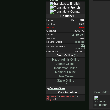
Besucher
942
Heute:
Gestern:
1605
Rekord:
12836
Gesamt:
3368771
anzeigen
Details:
Alle User:
626
Neuster User:
docdope
DK-
Neuster Member:
Zippeeel
Online seit:
16.08.2007
(0)
Jetzt Online
Haupt-Admin Online
Admin Online
Moderator Online
Member Online
User Online
Gäste Online
16
Content-Stats
Kein Bild? 
Robots online
(1),
(1),
Applebot
Baiduspider
(6)
Bingbot