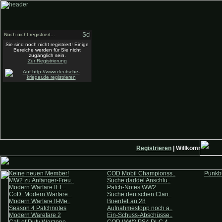
Noch nicht registriert...
Sie sind noch nicht registriert! Einige
Bereiche werden für Sie nicht
zugänglich sein.
Zur Registrierung
Registrieren
| Willkommen auf 
Keine neuen Member!
COD Mobil Championss..
Punkbu
MW2 zu Anfänger-Freu..
Suche daddel Anschlu..
Modern Warfare II: L..
Patch-Notes WW2
CoD: Modern Warfare ..
Suche deutschen Clan..
Modern Warfare II-Me..
BoerdeLan 28
Season 4 Patchnotes
Aufnahmestopp noch a..
Modern Warefare 2
Ein-Schuss-Abschüsse..