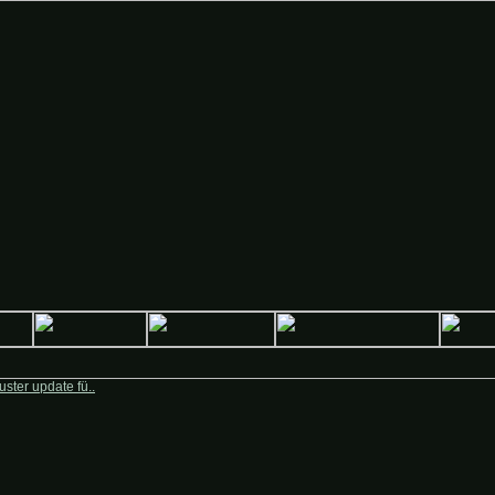
Deutsche-Krieger.de
ster update fü..