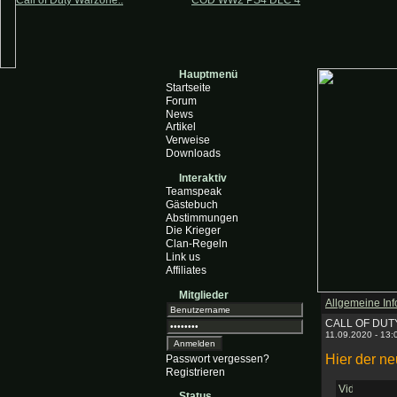
Call of Duty Warzone..
COD WW2 PS4 DLC 4
Hauptmenü
Startseite
Forum
News
Artikel
Verweise
Downloads
Interaktiv
Teamspeak
Gästebuch
Abstimmungen
Die Krieger
Clan-Regeln
Link us
Affiliates
Mitglieder
Allgemeine Info
CALL OF DUTY 
11.09.2020 - 13
Hier der n
Passwort vergessen?
Registrieren
Status