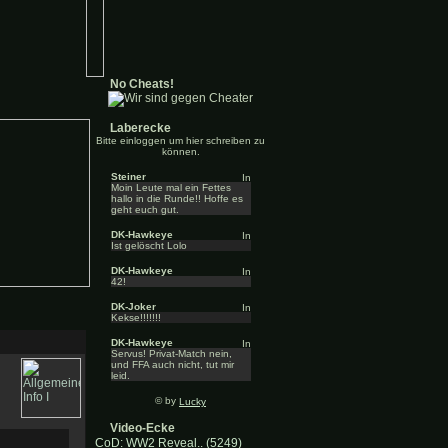
No Cheats!
Laberecke
Bitte einloggen um hier schreiben zu
können.
Steiner
Moin Leute mal ein Fettes
hallo in die Runde!! Hoffe es
geht euch gut.
DK-Hawkeye
Ist gelöscht Lolo
DK-Hawkeye
42!
DK-Joker
Kekse!!!!!!!
DK-Hawkeye
Servus! Privat-Match nein,
und FFA auch nicht, tut mir
leid.
© by
Lucky
Video-Ecke
CoD: WW2 Reveal.. (5249)