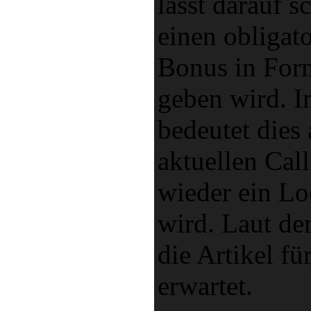
lässt darauf s
einen obligat
Bonus in Form
geben wird. 
bedeutet dies
aktuellen Cal
wieder ein L
wird. Laut de
die Artikel f
erwartet.