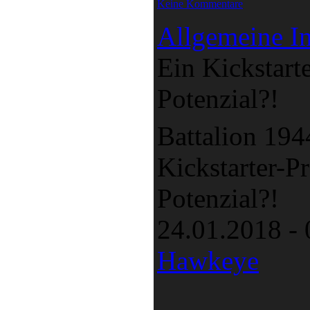
Keine Kommentare
Allgemeine In
Ein Kickstarte
Potenzial?!
Battalion 194
Kickstarter-Pr
Potenzial?!
24.01.2018 -
Hawkeye