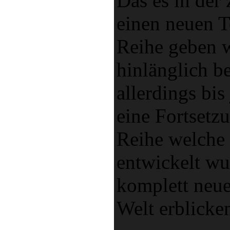
Das es in der 
einen neuen T
Reihe geben wi
hinlänglich b
allerdings bis
eine Fortsetz
Reihe welche
entwickelt wu
komplett neue
Welt erblicke