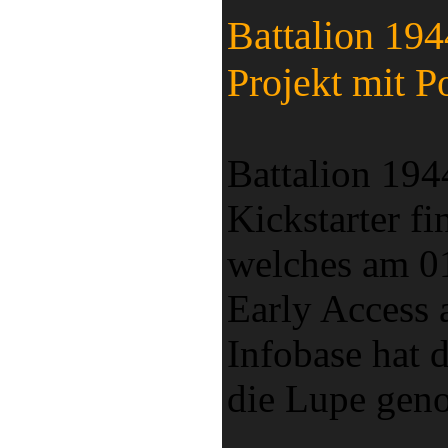
Battalion 194
Projekt mit P
Battalion 1944
Kickstarter fi
welches am 01
Early Access 
Infobase hat d
die Lupe ge