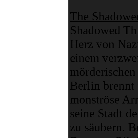
The Shadowe
Shadowed Thr
Herz von Naz
einem verzwei
mörderischen 
Berlin brennt
monströse Arm
seine Stadt de
zu säubern. B