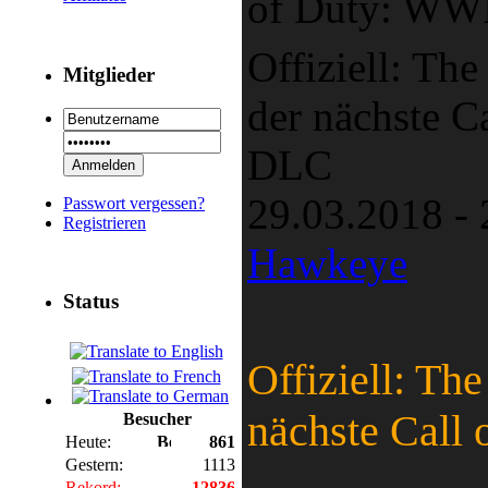
of Duty: WW
Offiziell: Th
Mitglieder
der nächste C
DLC
29.03.2018 -
Passwort vergessen?
Registrieren
Hawkeye
Status
Offiziell: Th
nächste Call
Besucher
Heute:
861
Gestern:
1113
Rekord:
12836