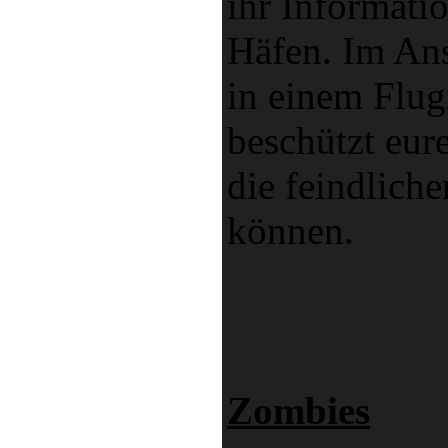
ihr Informati
Häfen. Im Ans
in einem Flu
beschützt eur
die feindliche
können.
Zombies