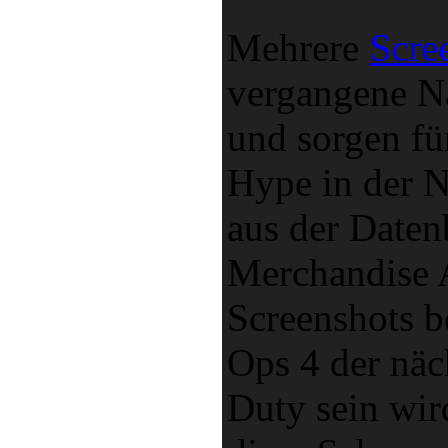
Mehrere
Scre
vergangene N
und sorgen fü
Hype in der 
aus der Date
Merchandise 
Screenshots b
Ops 4 der näc
Duty sein wir