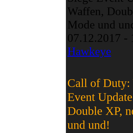
Waffen, Doub
Mode und un
07.12.2017 -
Hawkeye
Call of Duty
Event Update
Double XP, 
und und!