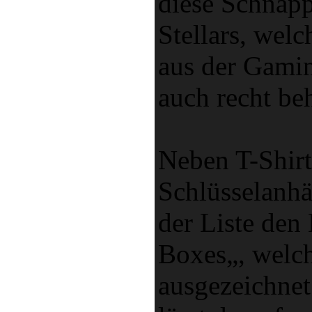
diese Schnap
Stellars, wel
aus der Gamin
auch recht beh
Neben T-Shirt
Schlüsselanhä
der Liste den
Boxes„, welch
ausgezeichnet