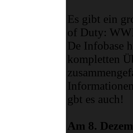
Es gibt ein g
of Duty: WWI
De Infobase ha
kompletten Üb
zusammengefas
Informationen
gbt es auch!
Am 8. Dezemb