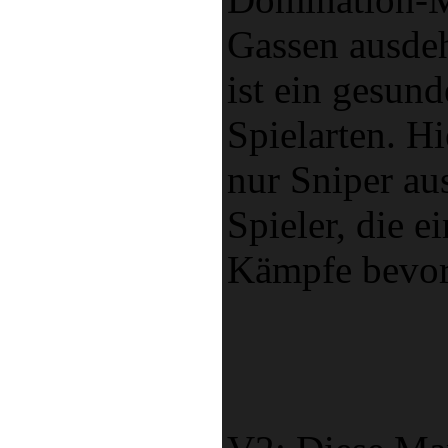
Gassen ausdeh
ist ein gesund
Spielarten. H
nur Sniper au
Spieler, die 
Kämpfe bevor