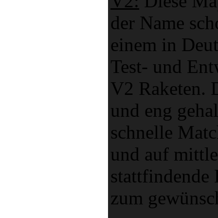
V2:
Diese Map
der Name scho
einem in Deu
Test- und Ent
V2 Raketen. D
und eng gehal
schnelle Matc
und auf mittle
stattfindende
zum gewünsch