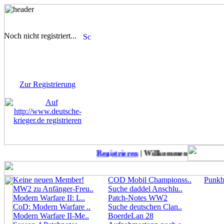
Noch nicht registriert...
Sie sind noch nicht
registriert! Einige Bereiche
werden für Sie nicht
zugänglich sein.
Zur Registrierung
Registrieren
| Willkommen auf Deutsche-
Keine neuen Member!
COD Mobil Championss..
Punkbu
MW2 zu Anfänger-Freu..
Suche daddel Anschlu..
Modern Warfare II: L..
Patch-Notes WW2
CoD: Modern Warfare ..
Suche deutschen Clan..
Modern Warfare II-Me..
BoerdeLan 28