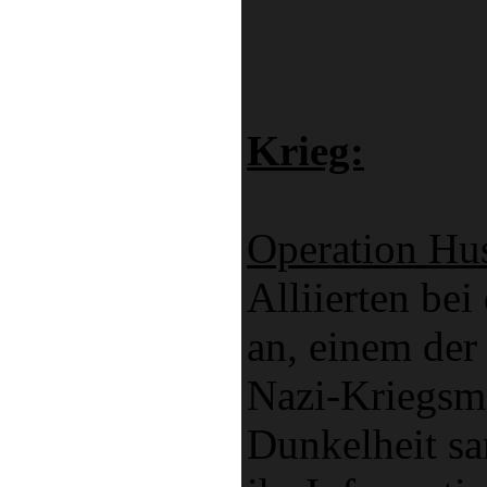
Krieg:
Operation Hu
Alliierten bei
an, einem der
Nazi-Kriegsma
Dunkelheit sa