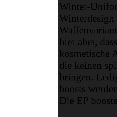
Winter-Unifor
Winterdesign 
Waffenvariant
hier aber, das
kosmetische A
die keinen spi
bringen. Led
boosts werden
Die EP booste