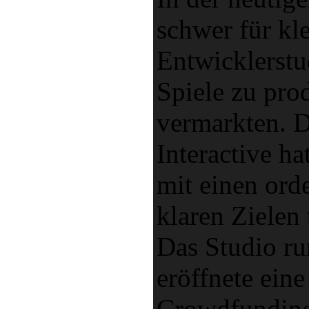
schwer für kl
Entwicklerstu
Spiele zu pro
vermarkten. 
Interactive ha
mit einen ord
klaren Zielen 
Das Studio r
eröffnete ein
Crowdfunding