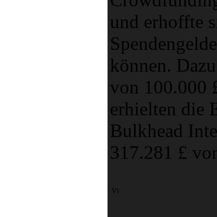
und erhoffte 
Spendengelder
können. Dazu 
von 100.000 £
erhielten die
Bulkhead Inte
317.281 £ von