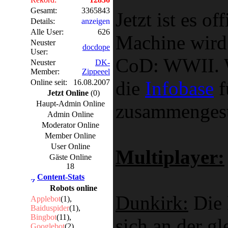
Gesamt:
3365843
Jetzt ist es of
Details:
anzeigen
Alle User:
626
Machine wird
Neuster
docdope
User:
CoD: WWII. W
Neuster
DK-
Member:
Zippeeel
die
Infobase
f
Online seit:
16.08.2007
Jetzt Online
(0)
Haupt-Admin Online
zusammengeste
Admin Online
Moderator Online
Member Online
User Online
Multiplayer:
Gäste Online
18
Content-Stats
Robots online
Dunkirk:
Die 
Applebot
(1),
Baiduspider
(1),
Bingbot
(11),
sich an der g
Googlebot
(2)