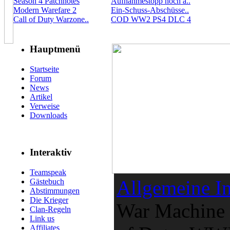
Season 4 Patchnotes
Aufnahmestopp noch a..
Modern Warefare 2
Ein-Schuss-Abschüsse..
Call of Duty Warzone..
COD WW2 PS4 DLC 4
Hauptmenü
Startseite
Forum
News
Artikel
Verweise
Downloads
Interaktiv
Teamspeak
Allgemeine In
Gästebuch
Abstimmungen
Die Krieger
War Machine w
Clan-Regeln
Link us
Affiliates