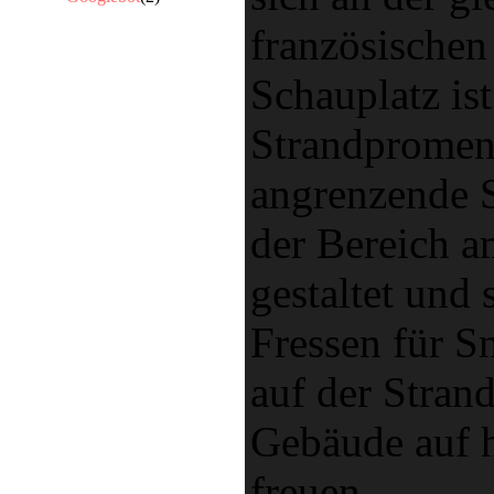
französischen
Schauplatz is
Strandpromen
angrenzende S
der Bereich a
gestaltet und
Fressen für Sn
auf der Stra
Gebäude auf 
freuen.