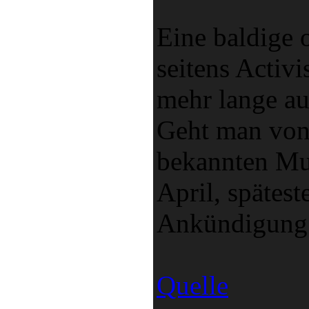
Eine baldige 
seitens Activi
mehr lange au
Geht man von
bekannten Mus
April, spätest
Ankündigung 
Quelle