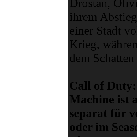
Drostan, Oliv
ihrem Abstieg
einer Stadt vo
Krieg, währe
dem Schatten 
Call of Dut
Machine ist 
separat für v
oder im Seaso