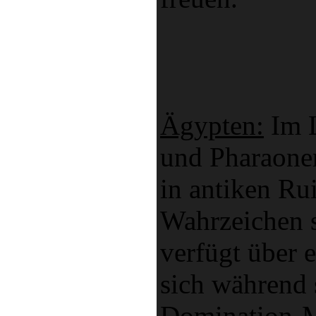
Ägypten:
Im L
und Pharaone
in antiken Ru
Wahrzeichen s
verfügt über 
sich während
Domination-M