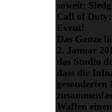
soweit: Sled
Call of Duty
Event!
Das Ganze läu
2. Januar 20
das Studio de
dass die Info
gesonderten
zusammenfass
Waffen eine