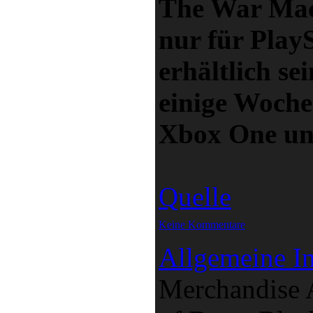
The War Mac
nur für PlayS
erhältlich se
einige Woche
Xbox One u
Quelle
Keine Kommentare
Allgemeine In
Merchandise A