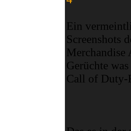
Ein vermeintl
Screenshots 
Merchandise A
Gerüchte was 
Call of Duty-R