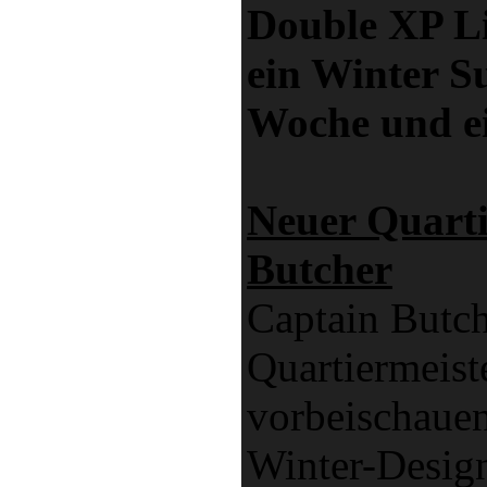
Double XP Li
ein Winter S
Woche und e
Neuer Quarti
Butcher
Captain Butch
Quartiermeist
vorbeischauen
Winter-Design