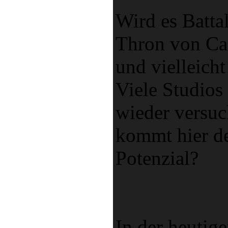
Wird es Batta
Thron von Cal
und vielleicht
Viele Studios
wieder versuch
kommt hier d
Potenzial?
In der heutige