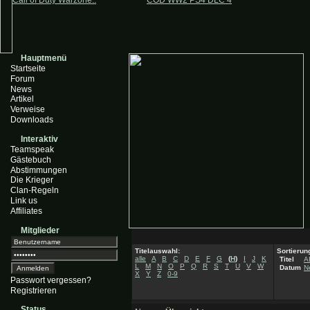
Call of Duty Warzone..
COD WW2 PS4 DLC 4
Hauptmenü
Startseite
Forum
News
Artikel
Verweise
Downloads
Interaktiv
Teamspeak
Gästebuch
Abstimmungen
Die Krieger
Clan-Regeln
Link us
Affiliates
Mitglieder
Titelauswahl:
Sortierun
alle
A
B
C
D
E
F
G
(
H
)
I
J
K
Titel
A
L
M
N
O
P
Q
R
S
T
U
V
W
Datum
N
X
Y
Z
0-9
Passwort vergessen?
Registrieren
Status