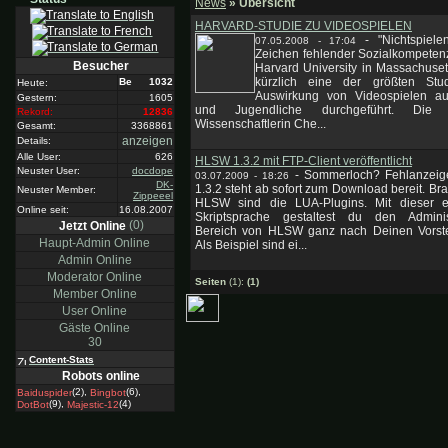
News
» Übersicht
HARVARD-STUDIE ZU VIDEOSPIELEN
-
"Nichtspiele
07.05.2008 - 17:04
Zeichen fehlender Sozialkompeten
Besucher
Harvard University in Massachuse
kürzlich eine der größten Stu
1032
Heute:
Auswirkung von Videospielen au
Gestern:
1605
und Jugendliche durchgeführt. Die l
Rekord:
12836
Wissenschaftlerin Che...
Gesamt:
3368861
anzeigen
Details:
Alle User:
626
HLSW 1.3.2 mit FTP-Client veröffentlicht
Neuster User:
docdope
-
Sommerloch? Fehlanzei
03.07.2009 - 18:26
DK-
1.3.2 steht ab sofort zum Download bereit. Br
Neuster Member:
Zippeeel
HLSW sind die LUA-Plugins. Mit dieser e
Online seit:
16.08.2007
Skriptsprache gestaltest du den Administ
(0)
Jetzt Online
Bereich von HLSW ganz nach Deinen Vorste
Haupt-Admin Online
Als Beispiel sind ei...
Admin Online
Moderator Online
Seiten
(1):
(1)
Member Online
User Online
Gäste Online
30
Content-Stats
Robots online
(2),
(6),
Baiduspider
Bingbot
(9),
(4)
DotBot
Majestic-12