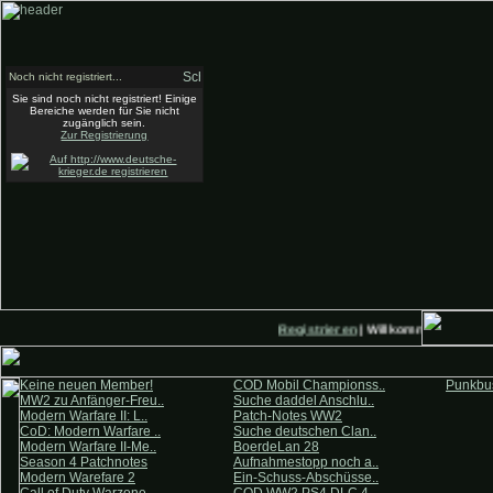
Noch nicht registriert...
Sie sind noch nicht registriert! Einige
Bereiche werden für Sie nicht
zugänglich sein.
Zur Registrierung
Registrieren
| Willkommen auf Deut
Keine neuen Member!
COD Mobil Championss..
Punkbus
MW2 zu Anfänger-Freu..
Suche daddel Anschlu..
Modern Warfare II: L..
Patch-Notes WW2
CoD: Modern Warfare ..
Suche deutschen Clan..
Modern Warfare II-Me..
BoerdeLan 28
Season 4 Patchnotes
Aufnahmestopp noch a..
Modern Warefare 2
Ein-Schuss-Abschüsse..