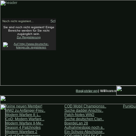
Noch nicht registriert...
Sie sind noch nicht registriert! Einige
Bereiche werden für Sie nicht
zugänglich sein.
Zur Registrierung
Registrieren
| Willkommen auf Deut
Keine neuen Member!
COD Mobil Championss..
Punkbus
MW2 zu Anfänger-Freu..
Suche daddel Anschlu..
Modern Warfare II: L..
Patch-Notes WW2
CoD: Modern Warfare ..
Suche deutschen Clan..
Modern Warfare II-Me..
BoerdeLan 28
Season 4 Patchnotes
Aufnahmestopp noch a..
Modern Warefare 2
Ein-Schuss-Abschüsse..