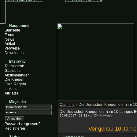
Call of Duty Warzone..
COD WW2 PS4 DLC 4
Hauptmenü
Startseite
Forum
News
Artikel
Verweise
Downloads
Interaktiv
Teamspeak
Gästebuch
Abstimmungen
Die Krieger
Clan-Regeln
Link us
Affiliates
Mitglieder
Clan Info
» Die Deutschen Krieger feiern ihr 10
Die Deutschen Krieger feiern ihr 10-jähriges B
25.08.2017 - 23:32 von
DK-Hawkeye
Passwort vergessen?
Vor genau 10 Jahre
Registrieren
Status