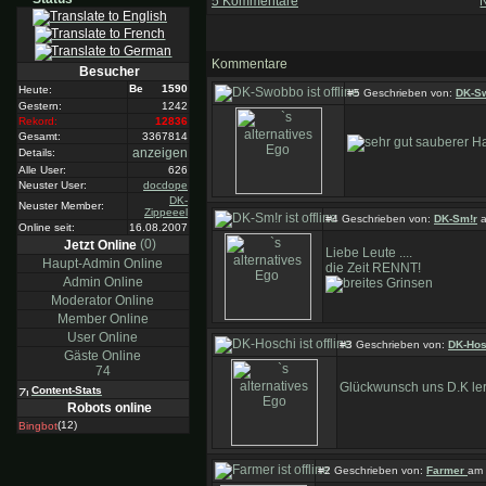
5 Kommentare
Kommentare
Besucher
1590
Heute:
#5 Geschrieben von:
DK-S
Gestern:
1242
Rekord:
12836
Gesamt:
3367814
sauberer Ha
anzeigen
Details:
Alle User:
626
Neuster User:
docdope
DK-
Neuster Member:
Zippeeel
#4 Geschrieben von:
DK-Sm!r
a
Online seit:
16.08.2007
(0)
Jetzt Online
Liebe Leute ....
Haupt-Admin Online
die Zeit RENNT!
Admin Online
Moderator Online
Member Online
User Online
#3 Geschrieben von:
DK-Hos
Gäste Online
74
Glückwunsch uns D.K lern.
Content-Stats
Robots online
(12)
Bingbot
#2 Geschrieben von:
Farmer
am 