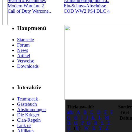
Season 4 Patchnotes
Aufnahmestopp noch a..
Modern Warefare 2
Ein-Schuss-Abschüsse..
Call of Duty Warzone..
COD WW2 PS4 DLC 4
Hauptmenü
Startseite
Forum
News
Artikel
Verweise
Downloads
Interaktiv
Teamspeak
Gästebuch
Titelauswahl:
Sortie
Abstimmungen
alle
A
B
C
D
E
F
Titel
Die Krieger
G
H
I
J
K
L
M
Datu
Clan-Regeln
N
O
P
Q
R
S
T
Link us
U
(
V
)
W
X
Y
Z
Affiliates