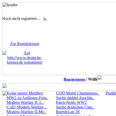
Noch nicht registriert...
Sie sind noch nicht
registriert! Einige Bereiche
werden für Sie nicht
zugänglich sein.
Zur Registrierung
Registrieren
| Willkommen auf 
Keine neuen Member!
COD Mobil Championss..
Punkbu
MW2 zu Anfänger-Freu..
Suche daddel Anschlu..
Modern Warfare II: L..
Patch-Notes WW2
CoD: Modern Warfare ..
Suche deutschen Clan..
Modern Warfare II-Me..
BoerdeLan 28