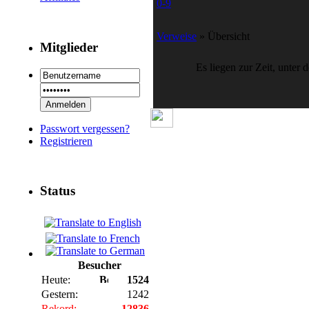
0-9
Verweise
» Übersicht
Mitglieder
Es liegen zur Zeit, unter
Passwort vergessen?
Registrieren
Status
Besucher
Heute:
1524
Gestern:
1242
Rekord:
12836