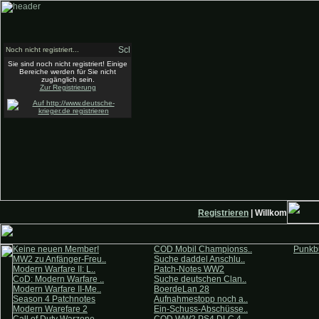
Noch nicht registriert...
Sie sind noch nicht registriert! Einige
Bereiche werden für Sie nicht
zugänglich sein.
Zur Registrierung
Registrieren
| Willkommen auf 
Keine neuen Member!
COD Mobil Championss..
Punkbu
MW2 zu Anfänger-Freu..
Suche daddel Anschlu..
Modern Warfare II: L..
Patch-Notes WW2
CoD: Modern Warfare ..
Suche deutschen Clan..
Modern Warfare II-Me..
BoerdeLan 28
Season 4 Patchnotes
Aufnahmestopp noch a..
Modern Warefare 2
Ein-Schuss-Abschüsse..