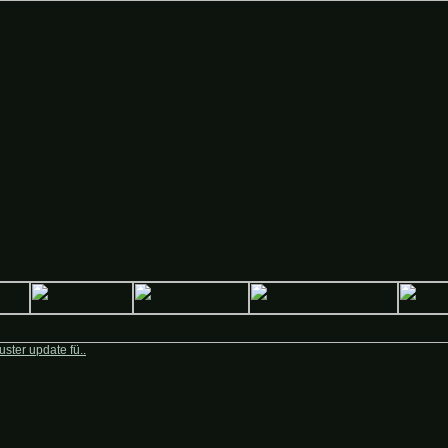
Deutsche-Krieger.de
ster update fü..