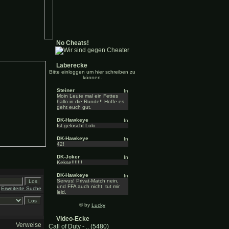
No Cheats!
Laberecke
Bitte einloggen um hier schreiben zu
können.
Steiner
Moin Leute mal ein Fettes
hallo in die Runde!! Hoffe es
geht euch gut.
DK-Hawkeye
Ist gelöscht Lolo
DK-Hawkeye
42!
DK-Joker
Kekse!!!!!!!
DK-Hawkeye
Servus! Privat-Match nein,
und FFA auch nicht, tut mir
Erweiterte Suche
leid.
© by
Lucky
Video-Ecke
Verweise
Call of Duty - .. (5480)