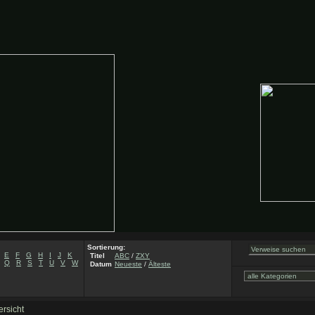
Sortierung:
E
F
G
H
I
J
K
Titel
ABC
/
ZXY
Q
R
S
T
U
V
W
Datum
Neueste
/
Älteste
rsicht