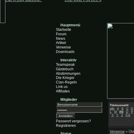
Call of Duty Warzone..
COD WW2 PS4 DLC 4
Hauptmenü
Startseite
Forum
News
Artikel
Verweise
Downloads
Interaktiv
Teamspeak
Gästebuch
Abstimmungen
Die Krieger
Clan-Regeln
Link us
Affiliates
Mitglieder
Titelauswahl:
alle
A
B
C
D
L
M
(
N
)
O
P
X
Y
Z
0-9
Passwort vergessen?
Registrieren
Verweise
» Übe
Status