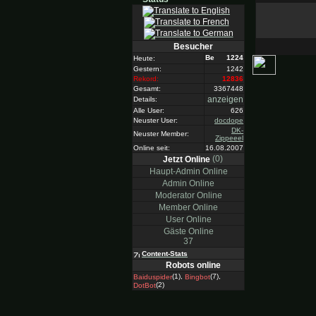
Besucher
1224
Heute:
Gestern:
1242
Rekord:
12836
Gesamt:
3367448
anzeigen
Details:
Alle User:
626
Neuster User:
docdope
DK-
Neuster Member:
Zippeeel
Online seit:
16.08.2007
(0)
Jetzt Online
Haupt-Admin Online
Admin Online
Moderator Online
Member Online
User Online
Gäste Online
37
Content-Stats
Robots online
(1),
(7),
Baiduspider
Bingbot
(2)
DotBot